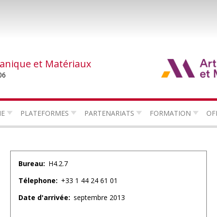
canique et Matériaux
06
HE
PLATEFORMES
PARTENARIATS
FORMATION
OF
Bureau
H4.2.7
Télephone
+33 1 44 24 61 01
Date d'arrivée
septembre 2013