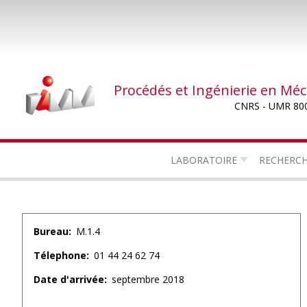
Aller
au
contenu
principal
Procédés et Ingénierie en Mé
CNRS - UMR 80
LABORATOIRE
RECHERC
Bureau
M.1.4
Télephone
01 44 24 62 74
Date d'arrivée
septembre 2018