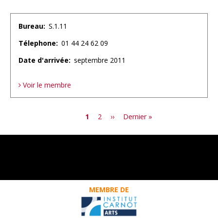
Bureau
S.1.11
Télephone
01 44 24 62 09
Date d'arrivée
septembre 2011
Voir le membre
Page
1
Page
2
Page
››
Dernière
Dernier »
courante
suivante
page
MEMBRE DE