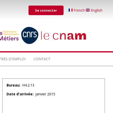
Menu
French
English
Se connecter
du
compte
de
...
...
l'utilisateur
FRES D'EMPLOI
CONTACT
Bureau
H4.2.13
Date d'arrivée
janvier 2015