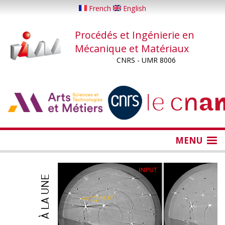
Aller
French
English
au
contenu
Procédés et Ingénierie en
principal
Mécanique et Matériaux
CNRS - UMR 8006
...
...
MENU
À LA UNE