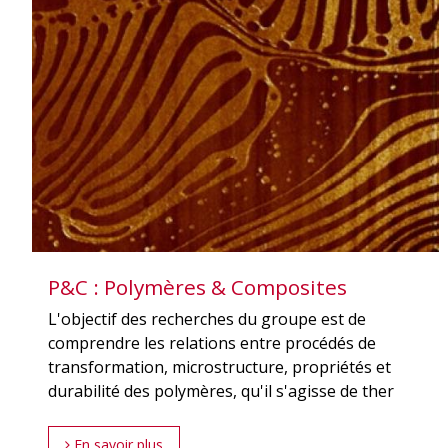
P&C : Polymères & Composites
L'objectif des recherches du groupe est de
comprendre les relations entre procédés de
transformation, microstructure, propriétés et
durabilité des polymères, qu'il s'agisse de ther
En savoir plus