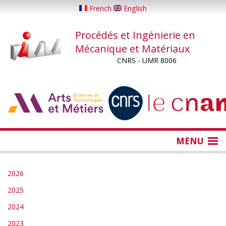
Aller
French
English
au
contenu
Procédés et Ingénierie en
principal
Mécanique et Matériaux
CNRS - UMR 8006
...
...
MENU
2026
2025
202
4
2023