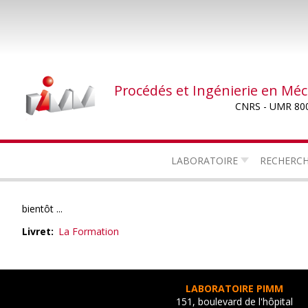
Aller
au
contenu
principal
Procédés et Ingénierie en Mé
CNRS - UMR 80
LABORATOIRE
RECHERC
bientôt ...
Livret
La Formation
LABORATOIRE PIMM
151, boulevard de l'hôpital