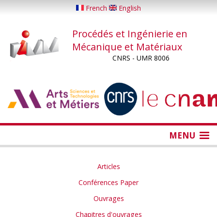
Aller
French
English
au
contenu
Procédés et Ingénierie en
principal
Mécanique et Matériaux
CNRS - UMR 8006
...
...
MENU
Articles
Conférences Paper
Ouvrages
Chapitres d'ouvrages