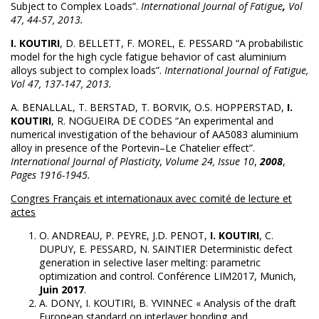
Subject to Complex Loads”.
International Journal of Fatigue
,
Vol
47, 44-57, 2013.
I. KOUTIRI
, D. BELLETT, F. MOREL, E. PESSARD “A probabilistic
model for the high cycle fatigue behavior of cast aluminium
alloys subject to complex loads”.
International Journal of Fatigue,
Vol 47, 137-147, 2013.
A. BENALLAL, T. BERSTAD, T. BORVIK, O.S. HOPPERSTAD,
I.
KOUTIRI
, R. NOGUEIRA DE CODES “An experimental and
numerical investigation of the behaviour of AA5083 aluminium
alloy in presence of the Portevin–Le Chatelier effect”.
International Journal of Plasticity
,
Volume 24, Issue 10
,
2008
,
Pages 1916-1945.
Congres Français et internationaux avec comité de lecture et
actes
O. ANDREAU, P. PEYRE, J.D. PENOT,
I. KOUTIRI
, C.
DUPUY, E. PESSARD, N. SAINTIER Deterministic defect
generation in selective laser melting: parametric
optimization and control. Conférence LIM2017, Munich,
Juin 2017
.
A. DONY, I. KOUTIRI, B. YVINNEC « Analysis of the draft
European standard on interlayer bonding and