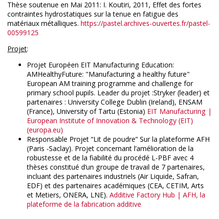
Thèse soutenue en Mai 2011: I. Koutiri, 2011, Effet des fortes
contraintes hydrostatiques sur la tenue en fatigue des
matériaux métalliques.
https://pastel.archives-ouvertes.fr/pastel-
00599125
Projet
:
Projet Européen EIT Manufacturing Education:
AMHealthyFuture: "Manufacturing a healthy future"
European AM training programme and challenge for
primary school pupils. Leader du projet :Stryker (leader) et
partenaires : University College Dublin (Ireland), ENSAM
(France), University of Tartu (Estonia)
EIT Manufacturing |
European Institute of Innovation & Technology (EIT)
(europa.eu)
Responsable Projet “Lit de poudre” Sur la plateforme AFH
(Paris -Saclay). Projet concernant l’amélioration de la
robustesse et de la fiabilité du procédé L-PBF avec 4
thèses constitué d’un groupe de travail de 7 partenaires,
incluant des partenaires industriels (Air Liquide, Safran,
EDF) et des partenaires académiques (CEA, CETIM, Arts
et Metiers, ONERA, LNE).
Additive Factory Hub | AFH, la
plateforme de la fabrication additive