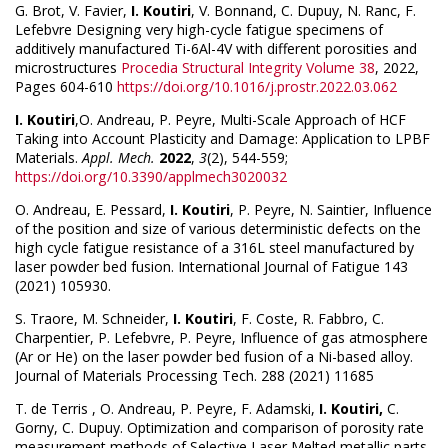
G. Brot, V. Favier,
I. Koutiri
, V. Bonnand, C. Dupuy, N. Ranc, F.
Lefebvre Designing very high-cycle fatigue specimens of
additively manufactured Ti-6Al-4V with different porosities and
microstructures
Procedia Structural Integrity
Volume 38
, 2022,
Pages 604-610
https://doi.org/10.1016/j.prostr.2022.03.062
I. Koutiri
,O. Andreau, P. Peyre, Multi-Scale Approach of HCF
Taking into Account Plasticity and Damage: Application to LPBF
Materials.
Appl. Mech.
2022
,
3
(2), 544-559;
https://doi.org/10.3390/applmech3020032
O. Andreau, E. Pessard,
I. Koutiri
, P. Peyre, N. Saintier, Influence
of the position and size of various deterministic defects on the
high cycle fatigue resistance of a 316L steel manufactured by
laser powder bed fusion. International Journal of Fatigue 143
(2021) 105930.
S. Traore, M. Schneider,
I. Koutiri
, F. Coste, R. Fabbro, C.
Charpentier, P. Lefebvre, P. Peyre, Influence of gas atmosphere
(Ar or He) on the laser powder bed fusion of a Ni-based alloy.
Journal of Materials Processing Tech. 288 (2021) 11685
T. de Terris , O. Andreau, P. Peyre, F. Adamski,
I. Koutiri,
C.
Gorny, C. Dupuy. Optimization and comparison of porosity rate
measurement methods of Selective Laser Melted metallic parts.