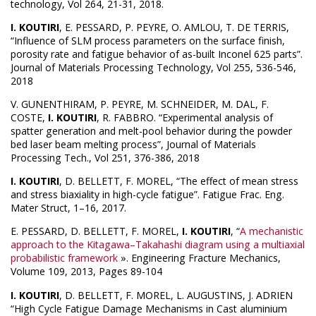
technology, Vol 264, 21-31, 2018.
I. KOUTIRI
, E. PESSARD, P. PEYRE, O. AMLOU, T. DE TERRIS,
“Influence of SLM process parameters on the surface finish,
porosity rate and fatigue behavior of as-built Inconel 625 parts”.
Journal of Materials Processing Technology, Vol 255, 536-546,
2018
V. GUNENTHIRAM, P. PEYRE, M. SCHNEIDER, M. DAL, F.
COSTE,
I. KOUTIRI
, R. FABBRO. “Experimental analysis of
spatter generation and melt-pool behavior during the powder
bed laser beam melting process”, Journal of Materials
Processing Tech., Vol 251, 376-386, 2018
I. KOUTIRI
, D. BELLETT, F. MOREL, “The effect of mean stress
and stress biaxiality in high-cycle fatigue”. Fatigue Frac. Eng.
Mater Struct, 1–16, 2017.
E. PESSARD, D. BELLETT, F. MOREL,
I. KOUTIRI
, “
A mechanistic
approach to the Kitagawa–Takahashi diagram using a multiaxial
probabilistic framework
». Engineering Fracture Mechanics,
Volume 109, 2013, Pages 89-104
I. KOUTIRI
, D. BELLETT, F. MOREL, L. AUGUSTINS, J. ADRIEN
“High Cycle Fatigue Damage Mechanisms in Cast aluminium