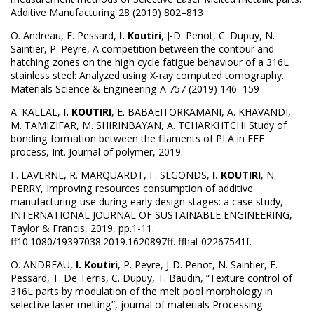
Additive Manufacturing 28 (2019) 802–813
O. Andreau, E. Pessard,
I. Koutiri
, J-D. Penot, C. Dupuy, N.
Saintier, P. Peyre, A competition between the contour and
hatching zones on the high cycle fatigue behaviour of a 316L
stainless steel: Analyzed using X-ray computed tomography.
Materials Science & Engineering A 757 (2019) 146–159
A. KALLAL,
I. KOUTIRI
, E. BABAEITORKAMANI, A. KHAVANDI,
M. TAMIZIFAR, M. SHIRINBAYAN, A. TCHARKHTCHI Study of
bonding formation between the filaments of PLA in FFF
process, Int. Journal of polymer, 2019.
F. LAVERNE, R. MARQUARDT, F. SEGONDS,
I. KOUTIRI
, N.
PERRY, Improving resources consumption of additive
manufacturing use during early design stages: a case study,
INTERNATIONAL JOURNAL OF SUSTAINABLE ENGINEERING,
Taylor & Francis, 2019, pp.1-11.
ff10.1080/19397038.2019.1620897ff. ffhal-02267541f.
O. ANDREAU,
I. Koutiri
, P. Peyre, J-D. Penot, N. Saintier, E.
Pessard, T. De Terris, C. Dupuy, T. Baudin, “Texture control of
316L parts by modulation of the melt pool morphology in
selective laser melting”, journal of materials Processing