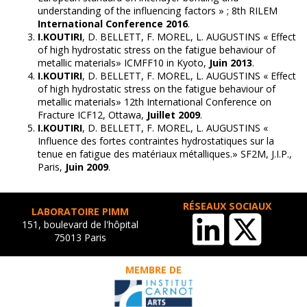
understanding of the influencing factors » ; 8th RILEM
International Conference 2016
.
I.KOUTIRI
, D. BELLETT, F. MOREL, L. AUGUSTINS « Effect
of high hydrostatic stress on the fatigue behaviour of
metallic materials» ICMFF10 in Kyoto,
Juin 2013
.
I.KOUTIRI
, D. BELLETT, F. MOREL, L. AUGUSTINS « Effect
of high hydrostatic stress on the fatigue behaviour of
metallic materials» 12th International Conference on
Fracture ICF12, Ottawa,
Juillet 2009
.
I.KOUTIRI
, D. BELLETT, F. MOREL, L. AUGUSTINS «
Influence des fortes contraintes hydrostatiques sur la
tenue en fatigue des matériaux métalliques.» SF2M, J.I.P.,
Paris,
Juin 2009
.
RÉSEAUX SOCIAUX
LABORATOIRE PIMM
151, boulevard de l'hôpital
75013 Paris
MEMBRE DE