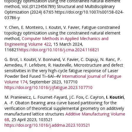
topology optimization using the constrained natural element
method, Vol.:(0123456789) Structural and Multidisciplinary
Optimization (2024) 67:65 https://doi.org/10.1007/s00158-024-
03786-y
Y. Chen
,
E. Monteiro
,
I. Koutiri
,
V. Favier, Fatigue-constrained
topology optimization using the constrained natural element
method,
Computer Methods in Applied Mechanics and
Engineering
Volume 422
, 15 March 2024,
116821
https://doi.org/10.1016/j.cma.2024.116821
G. Brot
,
I. Koutiri
,
V. Bonnand
,
V. Favier
,
C. Dupuy
,
N. Ranc
,
P.
Aimedieu
,
F. Lefebvre
,
R. Hauteville, Microstructure and defect
sensitivities in the very high-cycle fatigue response of Laser
Powder Bed Fused Ti–6Al–4V
International Journal of Fatigue
Volume 174
, September 2023, 107710
https://doi.org/10.1016/j.ijfatigue.2023.107710
M. Praniewicz, L. Fournet-Fayard, J.C. Fox, C. Cayron,
I. Koutiri
,
A. -F. Obaton Bearing area curve based partitioning for the
verification of theoretical supplemental geometry on additively
manufactured lattice structures
Additive Manufacturing
Volume
68
, 25 April 2023, 103521
https://doi.org/10.1016/j.addma.2023.103521