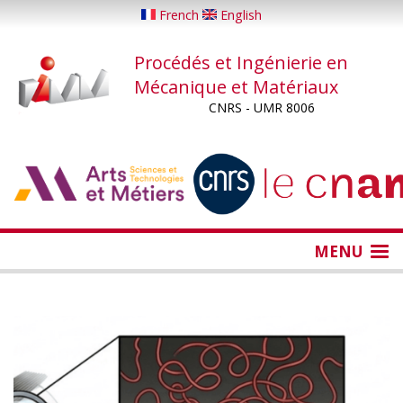
Aller
French
English
au
contenu
Procédés et Ingénierie en
principal
Mécanique et Matériaux
CNRS - UMR 8006
...
...
MENU