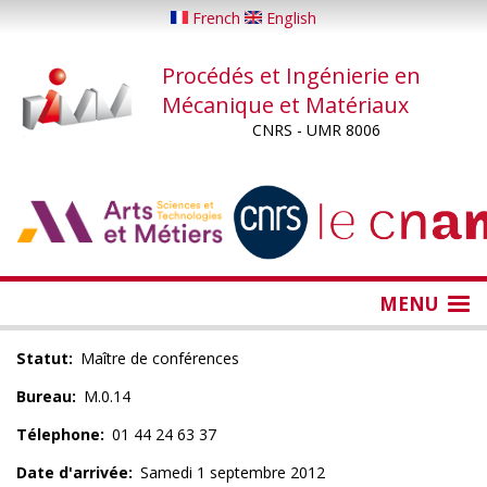
Aller
French
English
au
contenu
Procédés et Ingénierie en
principal
Mécanique et Matériaux
CNRS - UMR 8006
...
...
MENU
Statut
Maître de conférences
Bureau
M.0.14
Télephone
01 44 24 63 37
Date d'arrivée
Samedi 1 septembre 2012