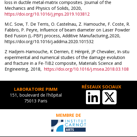
loss in ductile metal-matrix composites. Journal of the
Mechanics and Physics of Solids, 2020,
https://doi.org/10.1016/j.jmps.2019.103812
M.C. Sow, T. De Terris, O. Castelnau, Z. Hamouche, F. Coste, R.
Fabbro, P. Peyre, Influence of beam diameter on Laser Powder
Bed Fusion (L-PBF) process, Additive Manufacturing,2020,
https://doi.org/10.1016/j.addma.2020.101532
Z Hadjem-Hamouche, K Derrien, E Héripré, JP Chevalier, In-situ
experimental and numerical studies of the damage evolution
and fracture in a Fe-TiB2 composite, Materials Science and
Engineering, 2018,
https://doi.org/10.1016/j.msea.2018.03.108
RÉSEAUX SOCIAUX
LABORATOIRE PIMM
151, boulevard de l'hôpital
75013 Paris
MEMBRE DE