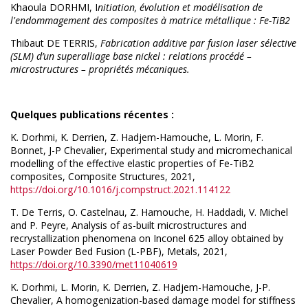
Khaoula DORHMI,
I
nitiation, évolution et modélisation de
l'endommagement des composites à matrice métallique : Fe-TiB2
Thibaut DE TERRIS,
Fabrication additive par fusion laser sélective
(SLM) d’un superalliage base nickel : relations procédé –
microstructures – propriétés mécaniques.
Quelques publications
récentes :
K. Dorhmi, K. Derrien, Z. Hadjem-Hamouche, L. Morin, F.
Bonnet, J-P Chevalier, Experimental study and micromechanical
modelling of the effective elastic properties of Fe-TiB2
composites,
Composite Structures, 2021,
https://doi.org/10.1016/j.compstruct.2021.114122
T. De Terris, O. Castelnau, Z. Hamouche, H. Haddadi, V. Michel
and
P. Peyre
,
Analysis of as-built microstructures and
recrystallization phenomena on Inconel 625 alloy obtained by
Laser Powder Bed Fusion (L-PBF), Metals, 2021,
https://doi.org/10.3390/met11040619
K. Dorhmi, L. Morin, K. Derrien, Z. Hadjem-Hamouche, J-P.
Chevalier, A homogenization-based damage model for stiffness