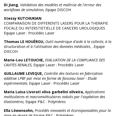
Di Jiang
,
Validation des modèles et maîtrise de l'erreur des
workflows de simulation, Eq
uipe DISCOH
Stessy KUTCHUKIAN
COMPARAISON DE DIFFERENTS LASERS POUR LA THERAPIE
FOCALE OU INTERSTIETIELLE DE CANCERS UROLOGIQUES
Equipe Laser : Procédés Laser
Thomas LE HOUÉROU,
Outil numérique d'aide à la collecte, à la
structuration et à l'utilisation des données médicales
, ..Equipe
DISCOH
Marie-Lou LETOUCHE,
EVALUATION DE LA COMPLIANCE DES
CAVITES RENALES,
Equipe Laser : Procédés Laser
GUILLAUME LEVEQUE,
Contrôle des textures en fabrication
additive LPBF par mise en forme de faisceau laser - Etude
expérimentale,
Equipe Laser : Procédés Laser
Maria Luisa Livorati oliva garbelini oliveira,
Applications
moléculaires et macromoléculaires induits par l'oxydation des
élastomères,
Equipe P&C : Polymères
Ella Löwensohn,
Procédés innovants et écoresponsables pour la
mise en œuvre de
Equipe P&C : Polymères