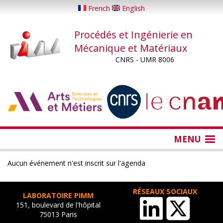
Aller
French
English
au
contenu
Procédés et Ingénierie en
principal
Mécanique et Matériaux
CNRS - UMR 8006
...
...
MENU
Aucun événement n'est inscrit sur l'agenda
RÉSEAUX SOCIAUX
LABORATOIRE PIMM
151, boulevard de l'hôpital
75013 Paris