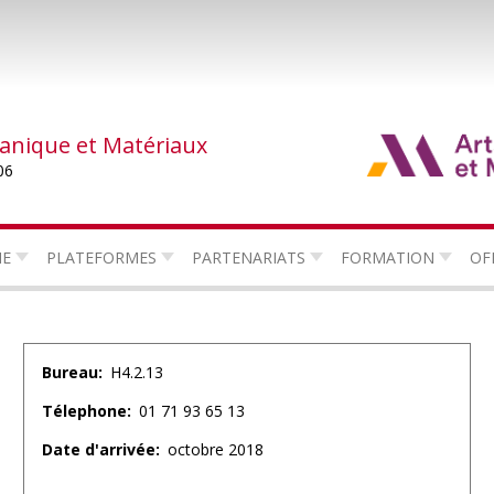
canique et Matériaux
06
HE
PLATEFORMES
PARTENARIATS
FORMATION
OF
Bureau
H4.2.13
Télephone
01 71 93 65 13
Date d'arrivée
octobre 2018