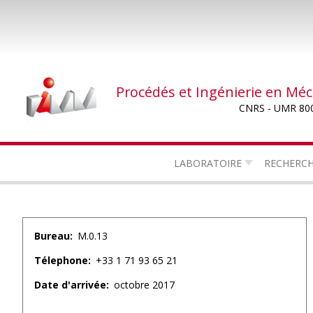
Aller
au
contenu
principal
Procédés et Ingénierie en Mé
CNRS - UMR 80
LABORATOIRE
RECHERC
Bureau
M.0.13
Télephone
+33 1 71 93 65 21
Date d'arrivée
octobre 2017