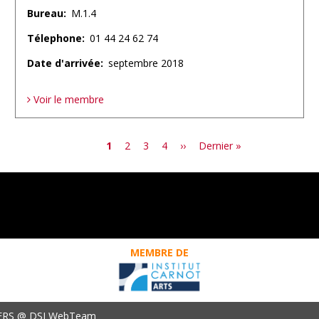
Bureau
M.1.4
Télephone
01 44 24 62 74
Date d'arrivée
septembre 2018
Voir le membre
Page
1
Page
2
Page
3
Page
4
Page
››
Dernière
Dernier »
courante
suivante
page
MEMBRE DE
ERS @ DSI WebTeam