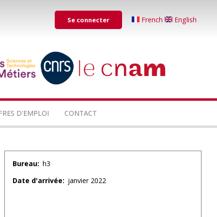
Menu
French
English
Se connecter
du
compte
de
...
...
l'utilisateur
FRES D'EMPLOI
CONTACT
Bureau
h3
Date d'arrivée
janvier 2022