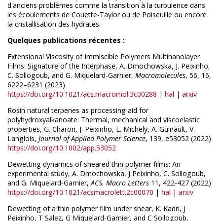
d'anciens problèmes comme la transition à la turbulence dans
les écoulements de Couette-Taylor ou de Poiseuille ou encore
la cristallisation des hydrates.
Quelques publications récentes :
Extensional Viscosity of Immiscible Polymers Multinanolayer
Films: Signature of the Interphase, A. Dmochowska, J. Peixinho,
C. Sollogoub, and G. Miquelard-Garnier,
Macromolecules
, 56, 16,
6222–6231 (2023)
https://doi.org/10.1021/acs.macromol.3c00288
|
hal
|
arxiv
Rosin natural terpenes as processing aid for
polyhydroxyalkanoate: Thermal, mechanical and viscoelastic
properties, G. Charon, J. Peixinho, L. Michely, A. Guinault, V.
Langlois,
Journal of Applied Polymer Science
, 139, e53052 (2022)
https://doi.org/10.1002/app.53052
Dewetting dynamics of sheared thin polymer films: An
experimental study, A. Dmochowska, J Peixinho, C. Sollogoub,
and G. Miquelard-Garnier,
ACS. Macro Letters
11, 422-427 (2022)
https://doi.org/10.1021/acsmacrolett.2c00070
|
hal
|
arxiv
Dewetting of a thin polymer film under shear, K. Kadri, J
Peixinho, T Salez, G Miquelard-Garnier, and C Sollogoub,