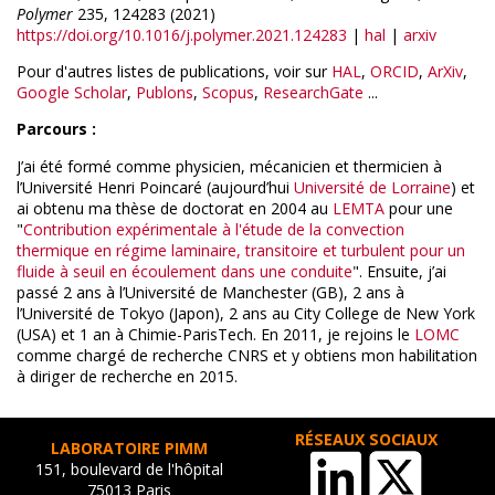
Polymer
235, 124283 (2021)
https://doi.org/10.1016/j.polymer.2021.124283
|
hal
|
arxiv
Pour d'autres listes de publications, voir sur
HAL
,
ORCID
,
ArXiv
,
Google Scholar
,
Publons
,
Scopus
,
ResearchGate
...
Parcours :
J’ai été formé comme physicien, mécanicien et thermicien à
l’Université Henri Poincaré (aujourd’hui
Université de Lorraine
) et
ai obtenu ma thèse de doctorat en 2004 au
LEMTA
pour une
"
Contribution expérimentale à l'étude de la convection
thermique en régime laminaire, transitoire et turbulent pour un
fluide à seuil en écoulement dans une conduite
". Ensuite, j’ai
passé 2 ans à l’Université de Manchester (GB), 2 ans à
l’Université de Tokyo (Japon), 2 ans au City College de New York
(USA) et 1 an à Chimie-ParisTech. En 2011, je rejoins le
LOMC
comme chargé de recherche CNRS et y obtiens mon habilitation
à diriger de recherche en 2015.
RÉSEAUX SOCIAUX
LABORATOIRE PIMM
151, boulevard de l'hôpital
75013 Paris