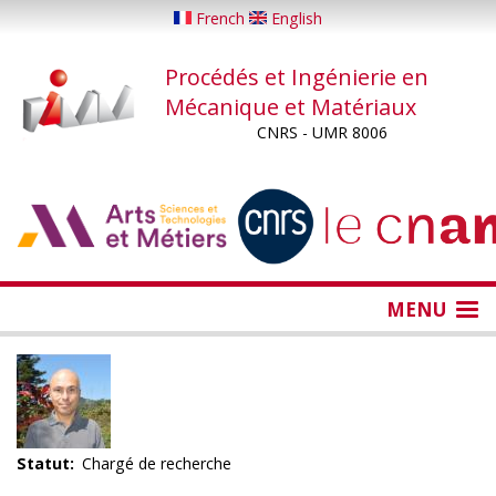
Aller
French
English
au
contenu
Procédés et Ingénierie en
principal
Mécanique et Matériaux
CNRS - UMR 8006
...
...
MENU
Statut
Chargé de recherche