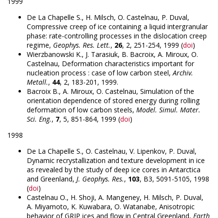
1999
De La Chapelle S., H. Milsch, O. Castelnau, P. Duval,
Compressive creep of ice containing a liquid intergranular
phase: rate-controlling processes in the dislocation creep
regime,
Geophys. Res. Lett.
,
26
, 2, 251-254, 1999 (
doi
)
Wierzbanowski K., J. Tarasiuk, B. Bacroix, A. Miroux, O.
Castelnau, Deformation characteristics important for
nucleation process : case of low carbon steel,
Archiv.
Metall.
,
44
, 2, 183-201, 1999.
Bacroix B., A. Miroux, O. Castelnau, Simulation of the
orientation dependence of stored energy during rolling
deformation of low carbon steels,
Model. Simul. Mater.
Sci. Eng.
,
7
, 5, 851-864, 1999 (
doi
)
1998
De La Chapelle S., O. Castelnau, V. Lipenkov, P. Duval,
Dynamic recrystallization and texture development in ice
as revealed by the study of deep ice cores in Antarctica
and Greenland,
J. Geophys. Res.
,
103
, B3, 5091-5105, 1998
(
doi
)
Castelnau O., H. Shoji, A. Mangeney, H. Milsch, P. Duval,
A. Miyamoto, K. Kuwabara, O. Watanabe, Anisotropic
behavior of GRIP ices and flow in Central Greenland,
Earth