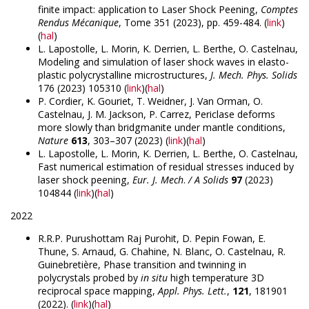
finite impact: application to Laser Shock Peening,
Comptes
Rendus Mécanique
, Tome 351 (2023), pp. 459-484. (
link
)
(
hal
)
L. Lapostolle, L. Morin, K. Derrien, L. Berthe, O. Castelnau,
Modeling and simulation of laser shock waves in elasto-
plastic polycrystalline microstructures,
J. Mech. Phys. Solids
176 (2023) 105310 (
link
)(
hal
)
P. Cordier, K. Gouriet, T. Weidner, J. Van Orman, O.
Castelnau, J. M. Jackson, P. Carrez, Periclase deforms
more slowly than bridgmanite under mantle conditions,
Nature
613
, 303–307 (2023) (
link
)(
hal
)
L. Lapostolle, L. Morin, K. Derrien, L. Berthe, O. Castelnau,
Fast numerical estimation of residual stresses induced by
laser shock peening,
Eur. J. Mech
.
/ A Solids
97
(2023)
104844 (
link
)(
hal
)
2022
R.R.P. Purushottam Raj Purohit, D. Pepin Fowan, E.
Thune, S. Arnaud, G. Chahine, N. Blanc, O. Castelnau, R.
Guinebretière, Phase transition and twinning in
polycrystals probed by
in situ
high temperature 3D
reciprocal space mapping,
Appl. Phys. Lett.
,
121
, 181901
(2022)
. (
link
)(
hal
)