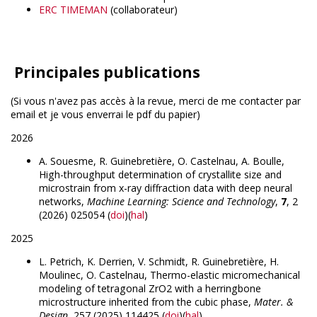
ERC TIMEMAN
(collaborateur)
Principales publications
(Si vous n'avez pas accès à la revue, merci de me contacter par
email et je vous enverrai le pdf du papier)
2026
A. Souesme, R. Guinebretière, O. Castelnau, A. Boulle,
High-throughput determination of crystallite size and
microstrain from x-ray diffraction data with deep neural
networks,
Machine Learning: Science and Technology
,
7
, 2
(2026) 025054 (
doi
)(
hal
)
2025
L. Petrich, K. Derrien, V. Schmidt, R. Guinebretière, H.
Moulinec, O. Castelnau, Thermo-elastic micromechanical
modeling of tetragonal ZrO2 with a herringbone
microstructure inherited from the cubic phase,
Mater. &
Design
, 257 (2025) 114425 (
doi
)(
hal
)