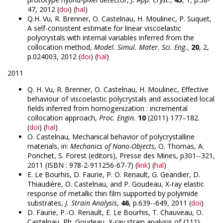
47, 2012 (
doi
) (
hal
)
Q.H. Vu, R. Brenner, O. Castelnau, H. Moulinec, P. Suquet,
A self-consistent estimate for linear viscoelastic
polycrystals with internal variables inferred from the
collocation method,
Model. Simul. Mater. Sci. Eng.
,
20
, 2,
p.024003, 2012 (
doi
) (
hal
)
2011
Q. H. Vu, R. Brenner, O. Castelnau, H. Moulinec, Effective
behaviour of viscoelastic polycrystals and associated local
fields inferred from homogenization : incremental
collocation approach,
Proc. Engin.
10
(2011) 177–182.
(
doi
) (
hal
)
O. Castelnau, Mechanical behavior of polycrystalline
materials, in:
Mechanics of Nano-Objects
, O. Thomas, A.
Ponchet, S. Forest (editors), Presse des Mines, p301--321,
2011 (ISBN : 978-2-911256-67-7) (
link
) (
hal
)
E. Le Bourhis, D. Faurie, P. O. Renault, G. Geandier, D.
Thiaudière, O. Castelnau, and P. Goudeau, X-ray elastic
response of metallic thin film supported by polyimide
substrates,
J. Strain Analysis
,
46
, p.639--649, 2011 (
doi
)
D. Faurie, P.-O. Renault, E. Le Bourhis, T. Chauveau, O.
Castelnau, Ph. Goudeau, X-ray strain analysis of {111}