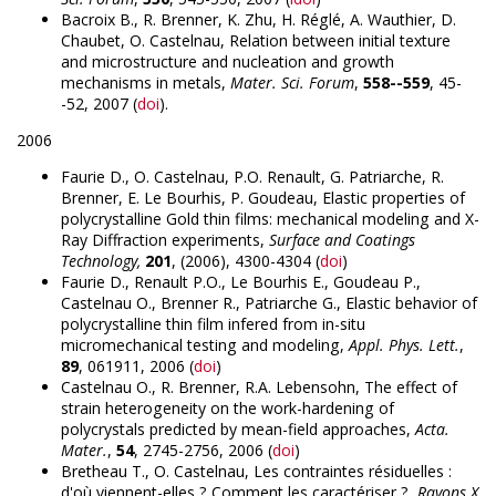
Bacroix B., R. Brenner, K. Zhu, H. Réglé, A. Wauthier, D.
Chaubet, O. Castelnau, Relation between initial texture
and microstructure and nucleation and growth
mechanisms in metals,
Mater. Sci. Forum
,
558--559
, 45-
-52, 2007 (
doi
).
2006
Faurie D., O. Castelnau, P.O. Renault, G. Patriarche, R.
Brenner, E. Le Bourhis, P. Goudeau, Elastic properties of
polycrystalline Gold thin films: mechanical modeling and X-
Ray Diffraction experiments,
Surface and Coatings
Technology,
201
, (2006), 4300-4304 (
doi
)
Faurie D., Renault P.O., Le Bourhis E., Goudeau P.,
Castelnau O., Brenner R., Patriarche G., Elastic behavior of
polycrystalline thin film infered from in-situ
micromechanical testing and modeling,
Appl. Phys. Lett.
,
89
, 061911, 2006 (
doi
)
Castelnau O., R. Brenner, R.A. Lebensohn, The effect of
strain heterogeneity on the work-hardening of
polycrystals predicted by mean-field approaches,
Acta.
Mater.
,
54
, 2745-2756, 2006 (
doi
)
Bretheau T., O. Castelnau, Les contraintes résiduelles :
d'où viennent-elles ? Comment les caractériser ?,
Rayons X