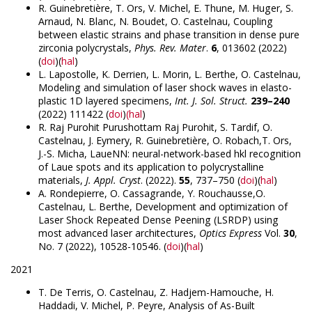
R. Guinebretière, T. Ors, V. Michel, E. Thune, M. Huger, S.
Arnaud, N. Blanc, N. Boudet, O. Castelnau, Coupling
between elastic strains and phase transition in dense pure
zirconia polycrystals,
Phys. Rev. Mater
.
6
, 013602 (2022)
(
doi
)(
hal
)
L. Lapostolle, K. Derrien, L. Morin, L. Berthe, O. Castelnau,
Modeling and simulation of laser shock waves in elasto-
plastic 1D layered specimens,
Int. J. Sol. Struct.
239–240
(2022) 111422 (
doi
)
(hal
)
R. Raj Purohit Purushottam Raj Purohit, S. Tardif, O.
Castelnau, J. Eymery, R. Guinebretière, O. Robach,T. Ors,
J.-S. Micha, LaueNN: neural-network-based hkl recognition
of Laue spots and its application to polycrystalline
materials,
J. Appl. Cryst
. (2022).
55
, 737–750 (
doi
)(
hal
)
A. Rondepierre, O. Cassagrande, Y. Rouchausse,O.
Castelnau, L. Berthe, Development and optimization of
Laser Shock Repeated Dense Peening (LSRDP) using
most advanced laser architectures,
Optics Express
Vol.
30
,
No. 7 (2022), 10528-10546. (
doi
)(
hal
)
2021
T. De Terris, O. Castelnau, Z. Hadjem-Hamouche, H.
Haddadi, V. Michel, P. Peyre, Analysis of As-Built