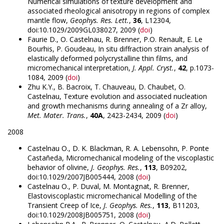
Numerical simulations of texture development and
associated rheological anisotropy in regions of complex
mantle flow,
Geophys. Res. Lett.
,
36
, L12304,
doi:10.1029/2009GL038027, 2009 (
doi
)
Faurie D., O. Castelnau, R. Brenner, P.O. Renault, E. Le
Bourhis, P. Goudeau, In situ diffraction strain analysis of
elastically deformed polycrystalline thin films, and
micromechanical interpretation,
J. Appl. Cryst.
,
42
, p.1073-
1084, 2009 (
doi
)
Zhu K.Y., B. Bacroix, T. Chauveau, D. Chaubet, O.
Castelnau, Texture evolution and associated nucleation
and growth mechanisms during annealing of a Zr alloy,
Met. Mater. Trans.
,
40A
, 2423-2434, 2009 (
doi
)
2008
Castelnau O., D. K. Blackman, R. A. Lebensohn, P. Ponte
Castañeda, Micromechanical modeling of the viscoplastic
behavior of olivine,
J. Geophys. Res.
,
113
, B09202,
doi:10.1029/2007JB005444, 2008 (
doi
)
Castelnau O., P. Duval, M. Montagnat, R. Brenner,
Elastoviscoplastic micromechanical Modelling of the
Transient Creep of Ice,
J. Geophys. Res.
,
113
, B11203,
doi:10.1029/2008JB005751, 2008 (
doi
)