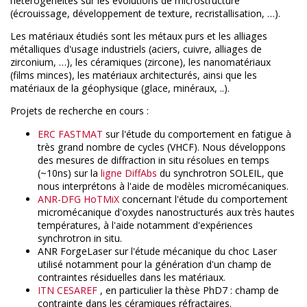
hétérogénéités sur les évolutions de microstructure
(écrouissage, développement de texture, recristallisation, …).
Les matériaux étudiés sont les métaux purs et les alliages
métalliques d'usage industriels (aciers, cuivre, alliages de
zirconium, …), les céramiques (zircone), les nanomatériaux
(films minces), les matériaux architecturés, ainsi que les
matériaux de la géophysique (glace, minéraux, ..).
Projets de recherche en cours :
ERC FASTMAT
sur l'étude du comportement en fatigue à
très grand nombre de cycles (VHCF). Nous développons
des mesures de diffraction in situ résolues en temps
(~10ns) sur la
ligne DiffAbs
du synchrotron SOLEIL, que
nous interprétons à l'aide de modèles micromécaniques.
ANR-DFG HoTMiX
concernant l'étude du comportement
micromécanique d'oxydes nanostructurés aux très hautes
températures, à l'aide notamment d'expériences
synchrotron in situ.
ANR ForgeLaser sur l'étude mécanique du choc Laser
utilisé notamment pour la génération d'un champ de
contraintes résiduelles dans les matériaux.
ITN CESAREF
, en particulier la thèse PhD7 : champ de
contrainte dans les céramiques réfractaires.