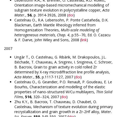
Lebensohn R.A., R. Brenner, O. Castelnau, A.D. Rollett,
Orientation image-based micromechanical modelling of
subgrain texture evolution in polycrystalline copper,
Acta
Mater.
,
56
, p. 3914-3926, 2008 (
doi
)
Castelnau O., R.A. Lebensohn, P. Ponte Castañeda, D.K.
Blackman, Earth Mantle Rheology inferred from
Homogenization Theories,
Multi-scale modeling of
heterogeneous materials, Chap. 4
, p.55--70, Ed. O. Cazacu
& F. Darve, John Wiley and Sons, 2008 (
link
)
2007
Ungàr T., O. Castelnau, G. Ribàrik, M. Drakopoulos, J.L.
Béchade, T. Chauveau, A. Snigirev, I. Snigireva, C. Schroer,
B. Bacroix, Grain to grain activity in cold rolled Zr
determined by X-ray microdiffraction line profile analysis,
Acta Mater.
,
55
, p.1117-1127, 2007 (
doi
)
Castelnau O., G. Geandier, P.O. Renault, P. Goudeau, E. Le
Bourhis, Characterization and modelling of the elastic
properties of nano-structured W/Cu multilayers,
Thin Solid
Films
,
516
, 320--324, 2007 (
doi
)
Zhu K.Y., B. Bacroix, T. Chauveau, D. Chaubet, O.
Castelnau, Mechanism of texture evolution during primary
recrystallization and grain growth in a Zr-2Hf alloy,
Mater.
Sci. Forum
,
550
, 545-550, 2007 (
ldoi
)