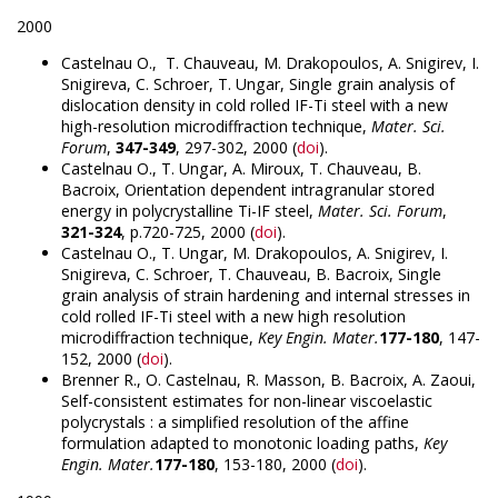
2000
Castelnau O., T. Chauveau, M. Drakopoulos, A. Snigirev, I.
Snigireva, C. Schroer, T. Ungar, Single grain analysis of
dislocation density in cold rolled IF-Ti steel with a new
high-resolution microdiffraction technique,
Mater. Sci.
Forum
,
347-349
, 297-302, 2000 (
doi
).
Castelnau O., T. Ungar, A. Miroux, T. Chauveau, B.
Bacroix, Orientation dependent intragranular stored
energy in polycrystalline Ti-IF steel,
Mater. Sci. Forum
,
321-324
, p.720-725, 2000 (
doi
).
Castelnau O., T. Ungar, M. Drakopoulos, A. Snigirev, I.
Snigireva, C. Schroer, T. Chauveau, B. Bacroix, Single
grain analysis of strain hardening and internal stresses in
cold rolled IF-Ti steel with a new high resolution
microdiffraction technique,
Key Engin. Mater.
177-180
, 147-
152, 2000 (
doi
).
Brenner R., O. Castelnau, R. Masson, B. Bacroix, A. Zaoui,
Self-consistent estimates for non-linear viscoelastic
polycrystals : a simplified resolution of the affine
formulation adapted to monotonic loading paths,
Key
Engin. Mater.
177-180
, 153-180, 2000 (
doi
).