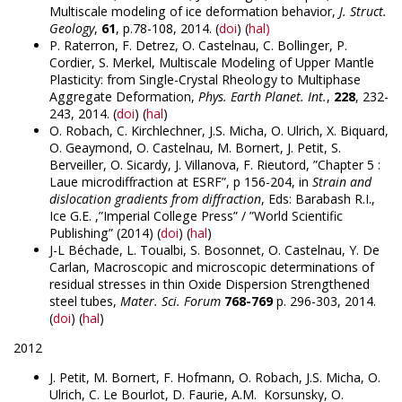
Multiscale modeling of ice deformation behavior,
J. Struct.
Geology
,
61
, p.78-108, 2014. (
doi
) (
hal)
P. Raterron, F. Detrez, O. Castelnau, C. Bollinger, P.
Cordier, S. Merkel, Multiscale Modeling of Upper Mantle
Plasticity: from Single-Crystal Rheology to Multiphase
Aggregate Deformation,
Phys. Earth Planet. Int.
,
228
, 232-
243, 2014. (
doi
) (
hal
)
O. Robach, C. Kirchlechner, J.S. Micha, O. Ulrich, X. Biquard,
O. Geaymond, O. Castelnau, M. Bornert, J. Petit, S.
Berveiller, O. Sicardy, J. Villanova, F. Rieutord, ”Chapter 5 :
Laue microdiffraction at ESRF”, p 156-204, in
Strain and
dislocation gradients from diffraction
, Eds: Barabash R.I.,
Ice G.E. ,”Imperial College Press” / ”World Scientific
Publishing” (2014) (
doi
) (
hal
)
J-L Béchade, L. Toualbi, S. Bosonnet, O. Castelnau, Y. De
Carlan, Macroscopic and microscopic determinations of
residual stresses in thin Oxide Dispersion Strengthened
steel tubes,
Mater. Sci. Forum
768-769
p. 296-303, 2014.
(
doi
) (
hal
)
2012
J. Petit, M. Bornert, F. Hofmann, O. Robach, J.S. Micha, O.
Ulrich, C. Le Bourlot, D. Faurie, A.M. Korsunsky, O.