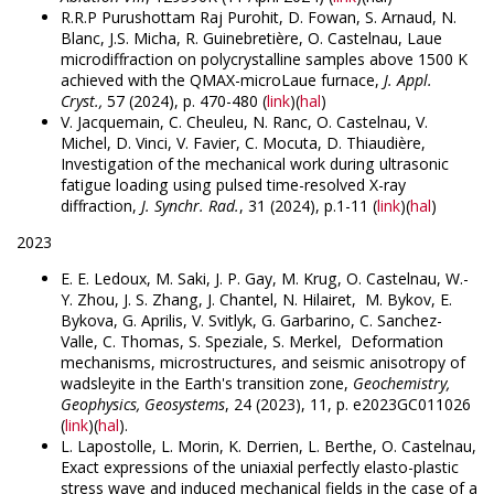
R.R.P Purushottam Raj Purohit, D. Fowan, S. Arnaud, N.
Blanc, J.S. Micha, R. Guinebretière, O. Castelnau, Laue
microdiffraction on polycrystalline samples above 1500 K
achieved with the QMAX-microLaue furnace,
J. Appl.
Cryst.,
57 (2024), p. 470-480 (
link
)(
hal
)
V. Jacquemain, C. Cheuleu, N. Ranc, O. Castelnau, V.
Michel, D. Vinci, V. Favier, C. Mocuta, D. Thiaudière,
Investigation of the mechanical work during ultrasonic
fatigue loading using pulsed time-resolved X-ray
diffraction,
J. Synchr. Rad.
, 31 (2024), p.1-11 (
link
)(
hal
)
2023
E. E. Ledoux, M. Saki, J. P. Gay, M. Krug, O. Castelnau, W.-
Y. Zhou, J. S. Zhang, J. Chantel, N. Hilairet, M. Bykov, E.
Bykova, G. Aprilis, V. Svitlyk, G. Garbarino, C. Sanchez-
Valle, C. Thomas, S. Speziale, S. Merkel, Deformation
mechanisms, microstructures, and seismic anisotropy of
wadsleyite in the Earth's transition zone,
Geochemistry,
Geophysics, Geosystems
, 24 (2023), 11, p. e2023GC011026
(
link
)(
hal
).
L. Lapostolle, L. Morin, K. Derrien, L. Berthe, O. Castelnau,
Exact expressions of the uniaxial perfectly elasto-plastic
stress wave and induced mechanical fields in the case of a