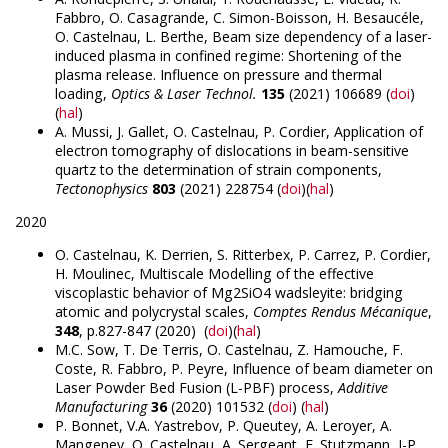
Fabbro, O. Casagrande, C. Simon-Boisson, H. Besaucéle,
O. Castelnau, L. Berthe, Beam size dependency of a laser-
induced plasma in confined regime: Shortening of the
plasma release. Influence on pressure and thermal
loading,
Optics & Laser Technol.
135
(2021) 106689 (
doi
)
(
hal
)
A. Mussi, J. Gallet, O. Castelnau, P. Cordier, Application of
electron tomography of dislocations in beam-sensitive
quartz to the determination of strain components,
Tectonophysics
803
(2021) 228754 (
doi
)(
hal
)
2020
O. Castelnau, K. Derrien, S. Ritterbex, P. Carrez, P. Cordier,
H. Moulinec, Multiscale Modelling of the effective
viscoplastic behavior of Mg2SiO4 wadsleyite: bridging
atomic and polycrystal scales,
Comptes Rendus Mécanique
,
348
, p.827-847 (2020) (
doi
)(
hal
)
M.C. Sow, T. De Terris, O. Castelnau, Z. Hamouche, F.
Coste, R. Fabbro, P. Peyre, Influence of beam diameter on
Laser Powder Bed Fusion (L-PBF) process,
Additive
Manufacturing
36
(2020) 101532 (
doi
) (
hal
)
P. Bonnet, V.A. Yastrebov, P. Queutey, A. Leroyer, A.
Mangeney, O. Castelnau, A. Sergeant, E. Stutzmann, J-P