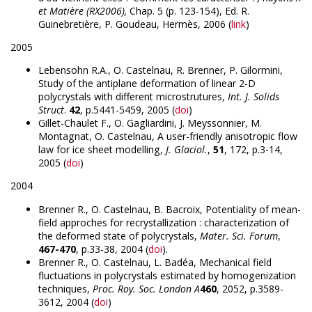
et Matière (RX2006),
Chap. 5 (p. 123-154), Ed. R.
Guinebretière, P. Goudeau, Hermès, 2006 (
link
)
2005
Lebensohn R.A., O. Castelnau, R. Brenner, P. Gilormini,
Study of the antiplane deformation of linear 2-D
polycrystals with different microstrutures,
Int. J. Solids
Struct
.
42
, p.5441-5459, 2005 (
doi
)
Gillet-Chaulet F., O. Gagliardini, J. Meyssonnier, M.
Montagnat, O. Castelnau, A user-friendly anisotropic flow
law for ice sheet modelling,
J. Glaciol.
,
51
, 172, p.3-14,
2005 (
doi
)
2004
Brenner R., O. Castelnau, B. Bacroix, Potentiality of mean-
field approches for recrystallization : characterization of
the deformed state of polycrystals,
Mater. Sci. Forum
,
467-470
, p.33-38, 2004 (
doi
).
Brenner R., O. Castelnau, L. Badéa, Mechanical field
fluctuations in polycrystals estimated by homogenization
techniques,
Proc. Roy. Soc. London A
460
, 2052, p.3589-
3612, 2004 (
doi
)