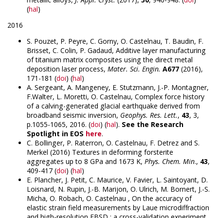
(
hal
)
2016
S. Pouzet, P. Peyre, C. Gorny, O. Castelnau, T. Baudin, F.
Brisset, C. Colin, P. Gadaud, Additive layer manufacturing
of titanium matrix composites using the direct metal
deposition laser process,
Mater. Sci. Engin.
A677
(2016),
171-181 (
doi
) (
hal
)
A. Sergeant, A. Mangeney, E. Stutzmann, J.-P. Montagner,
F.Walter, L. Moretti, O. Castelnau, Complex force history
of a calving-generated glacial earthquake derived from
broadband seismic inversion,
Geophys. Res. Lett.
,
43
, 3,
p.1055-1065, 2016. (
doi
) (
hal
).
See the Research
Spotlight in EOS
here
.
C. Bollinger, P. Raterron, O. Castelnau, F. Detrez and S.
Merkel (2016) Textures in deforming forsterite
aggregates up to 8 GPa and 1673 K,
Phys. Chem. Min
.,
43
,
409-417 (
doi
) (
hal
)
E. Plancher, J. Petit, C. Maurice, V. Favier, L. Saintoyant, D.
Loisnard, N. Rupin, J.-B. Marijon, O. Ulrich, M. Bornert, J.-S.
Micha, O. Robach, O. Castelnau , On the accuracy of
elastic strain field measurements by Laue microdiffraction
and high-resolution EBSD : a cross-validation experiment,