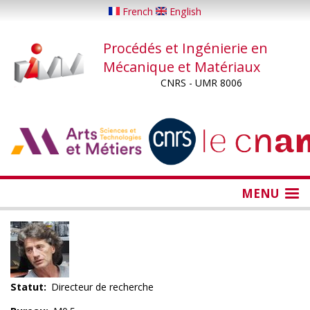
Aller
French
English
au
contenu
Procédés et Ingénierie en
principal
Mécanique et Matériaux
CNRS - UMR 8006
...
...
MENU
Statut
Directeur de recherche