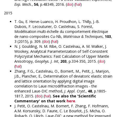
Exp. Mech.
,
56
, p.48349, 2016. (
doi
) (
hal
)
2015
T. Gu, E. Herve-Luanco, H. Proudhon, L. Thilly, J.-B.
Dubois, F. Lecouturier, O. Castelnau, S. Forest,
Modélisation multi-échelle du comportement électrique
de nano-composites Cu-Nb,
Matériaux & Techniques
,
103
,
3 (2015), p. 309. (
doi
) (
hal
)
N. J. Goulding, N. M. Ribe, O. Castelnau, A. M. Walker, J.
Wookey, Analytical Parameterization of Self-Consistent
Polycrystal Mechanics: Fast Calculation of Upper Mantle
Anisotropy,
Geophys. J. Int
,
203
, p.334-350, 2015. (
doi
)
(
hal
)
Zhang, F.G., Castelnau, O., Bornert, M., Petit, J., Marijon,
J.B., Plancher, E., Determination of deviatoric elastic strain
and lattice orientation by applying digital image
correlation to Laue microdiffraction images - the
enhanced Laue-DIC method,
J. Appl. Cryst
.,
48
, p.1805-
1817, 2015. (
doi
) (
hal
).
See also the 'Scientific
Commentary' on that work
here
.
J. Petit, O. Castelnau, M. Bornert, F. Zhang, F. Hofmann,
A.M. Korsunsky, D. Faurie, C. Le Bourlot, J.S. Micha, O.
Robach, O. Ulrich, Laue-DIC: a new method for improved