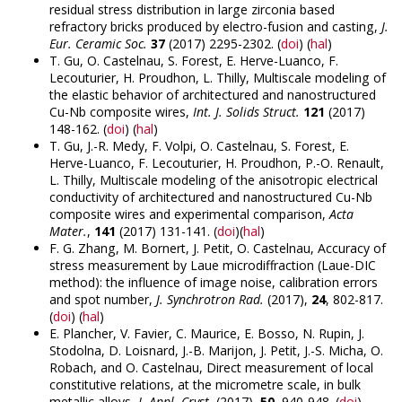
residual stress distribution in large zirconia based
refractory bricks produced by electro-fusion and casting,
J.
Eur. Ceramic Soc.
37
(2017) 2295-2302. (
doi
) (
hal
)
T. Gu, O. Castelnau, S. Forest, E. Herve-Luanco, F.
Lecouturier, H. Proudhon, L. Thilly, Multiscale modeling of
the elastic behavior of architectured and nanostructured
Cu-Nb composite wires,
Int. J. Solids Struct.
121
(2017)
148-162. (
doi
) (
hal
)
T. Gu, J.-R. Medy, F. Volpi, O. Castelnau, S. Forest, E.
Herve-Luanco, F. Lecouturier, H. Proudhon, P.-O. Renault,
L. Thilly, Multiscale modeling of the anisotropic electrical
conductivity of architectured and nanostructured Cu-Nb
composite wires and experimental comparison,
Acta
Mater.
,
141
(2017) 131-141. (
doi
)(
hal
)
F. G. Zhang, M. Bornert, J. Petit, O. Castelnau, Accuracy of
stress measurement by Laue microdiffraction (Laue-DIC
method): the influence of image noise, calibration errors
and spot number,
J. Synchrotron Rad.
(2017),
24
, 802-817.
(
doi
) (
hal
)
E. Plancher, V. Favier, C. Maurice, E. Bosso, N. Rupin, J.
Stodolna, D. Loisnard, J.-B. Marijon, J. Petit, J.-S. Micha, O.
Robach, and O. Castelnau, Direct measurement of local
constitutive relations, at the micrometre scale, in bulk
metallic alloys,
J. Appl. Cryst.
(2017),
50
, 940-948. (
doi
)