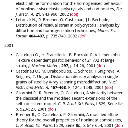
elastic affine formulation for the homogenised behaviour
of nonlinear viscoelastic polycrystals and composites,
Eur.
J. Mech. A
,
21
, 943-960, 2002 (
doi
)
Letouzé N., R. Brenner, O. Castelnau, J.L. Béchade,
Distribution of residual strain in polycrystals : analysis by
diffraction and homogenisation techniques,
Mater. Sci.
Forum
404-407
, p. 735-740, 2002 (
doi
)
2001
Castelnau O., H. Francillette, B. Bacroix, R. A. Lebensohn,
Texture dependent plastic behavior of Zr 702 at large
strain,
J. Nuclear Mater.
,
297
, p.14-26, 2001 (
doi
)
Castelnau O., M. Drakopoulos, C. Schroer, I. Snigireva, A.
Snigirev, T. Ungar, Dislocation density analysis in single
grains of steel by X-ray scanning microdiffraction,
Nucl.
Instr. and Meth. A
,
467-468
, P. 1245-1248, 2001 (
doi
)
Gilormini P., R. Brenner, O. Castelnau, A similarity between
the classical and the modified secant extensions of the
self-consistent model,
C. R. Acad. Sci
.
Paris
, t.329, Série II
b
,
p. 523-527, 2001 (
doi
)
Brenner R., O. Castelnau, P. Gilormini, A modified affine
theory for the overall properties of nonlinear composites,
C. R. Acad. Sci
.
Paris
, t.329, Série II
b
, p. 649-654, 2001 (
doi
)