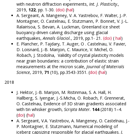
with neutron diffraction experiments,
Int. J. Plasticity
.,
2019,
122
, pp. 1-30.
⟨doi⟩
(
hal
)
A. Sergeant, A. Mangeney, V. A. Yastrebov, F. Walter, J.-P.
Montagner, O. Castelnau, E. Stutzmann, P. Bonnet, V. J.-L.
Ralairisoa, S. Bevan, A. Luckman, Greenland ice sheet
buoyancy-driven calving discharge using glacial
earthquakes,
Annals Glaciol.
, 2019, pp.1- 21.
⟨doi⟩
(
hal
)
E. Plancher, P. Tajdary, T. Auger, O . Castelnau, V. Favier,
D. Loisnard, J.-B. Marijon, C. Maurice, V. Michel, O.
Robach, J. Stodolna, Validity of crystal plasticity models
near grain boundaries: a contribution of elastic strain
measurements at the micron scale,
Journal of Materials
Science
, 2019,
71
(10), pp.3543-3551. (
doi⟩
(
hal
)
2018
J. Hektor, J.-B. Marijon, M. Ristinmaa, S. A. Hall, H.
Hallberg, S. Iyengar, J.-S.Micha, O. Robach, F. Grennerat,
O. Castelnau, Evidence of 3D strain gradients associated
with tin whisker growth,
Scripta Mater.
144
(2018) 1–4.
(
doi
) (
hal
)
A. Sergeant, V.A. Yastrebov, A. Mangeney, O. Castelnau, J.-
P. Montagner, E. Stutzmann, Numerical modeling of
iceberg capsizing responsible for glacial earthquakes.
J.