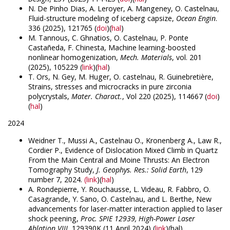
N. De Pinho Dias, A. Leroyer, A. Mangeney, O. Castelnau,
Fluid-structure modeling of iceberg capsize,
Ocean Engin
.
336 (2025), 121765 (
doi
)(
hal
)
M. Tannous, C. Ghnatios, O. Castelnau, P. Ponte
Castañeda, F. Chinesta, Machine learning-boosted
nonlinear homogenization,
Mech. Materials
, vol. 201
(2025), 105229 (
link
)(
hal
)
T. Ors, N. Gey, M. Huger, O. castelnau, R. Guinebretière,
Strains, stresses and microcracks in pure zirconia
polycrystals,
Mater. Charact.
, Vol 220 (2025), 114667 (
doi
)
(
hal
)
2024
Weidner T., Mussi A., Castelnau O., Kronenberg A., Law R.,
Cordier P., Evidence of Dislocation Mixed Climb in Quartz
From the Main Central and Moine Thrusts: An Electron
Tomography Study,
J. Geophys. Res.: Solid Earth
, 129
number 7, 2024.
(link
)(
hal
)
A. Rondepierre, Y. Rouchausse, L. Videau, R. Fabbro, O.
Casagrande, Y. Sano, O. Castelnau, and L. Berthe, New
advancements for laser-matter interaction applied to laser
shock peening,
Proc. SPIE 12939, High-Power Laser
Ablation VIII
, 129390K (11 April 2024) (
link
)(hal)