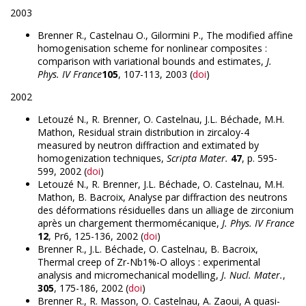
2003
Brenner R., Castelnau O., Gilormini P., The modified affine
homogenisation scheme for nonlinear composites :
comparison with variational bounds and estimates,
J.
Phys. IV France
105
, 107-113, 2003 (
doi
)
2002
Letouzé N., R. Brenner, O. Castelnau, J.L. Béchade, M.H.
Mathon, Residual strain distribution in zircaloy-4
measured by neutron diffraction and extimated by
homogenization techniques,
Scripta Mater.
47
, p. 595-
599, 2002 (
doi
)
Letouzé N., R. Brenner, J.L. Béchade, O. Castelnau, M.H.
Mathon, B. Bacroix, Analyse par diffraction des neutrons
des déformations résiduelles dans un alliage de zirconium
après un chargement thermomécanique,
J. Phys. IV France
12
, Pr6, 125-136, 2002 (
doi
)
Brenner R., J.L. Béchade, O. Castelnau, B. Bacroix,
Thermal creep of Zr-Nb1%-O alloys : experimental
analysis and micromechanical modelling,
J. Nucl. Mater.
,
305
, 175-186, 2002 (
doi
)
Brenner R., R. Masson, O. Castelnau, A. Zaoui, A quasi-