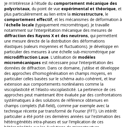
Je m'intéresse à l'étude du
comportement mécanique des
polycristaux
, du point de vue
expérimental et théorique
, et
plus particulièrement au lien entre la
microstructure
, le
comportement effectif
, et les mécanismes de déformation à
l'
échelle locale
(typiquement micrométrique). Je travaille
notamment sur l'interprétation mécanique des mesures de
diffraction des Rayons X et des neutrons
, qui permettent
une mesure directe de la distribution des déformations
élastiques (valeurs moyennes et fluctuations). Je développe en
particulier des mesures à une échelle sub-micrométrique par
microdiffraction Laue
. L'utilisation de
modèles
micromécaniques
est nécessaire pour l'interprétation des
données de diffraction. Dans ce domaine, j'utilise et développe
des approches d'homogénéisation en champs moyens, en
particulier celles basées sur le schéma auto-cohérent, et leur
extension aux comportements nonlinéaires comme la
viscoplasticité et l'élasto-viscoplasticité. La pertinence de ces
approches peut maintenant être évaluée par des confrontations
systématiques à des solutions de référence obtenues en
champs complets (full-field), comme par exemple avec la
technique récente par transformé de Fourier (FFT). Un intérêt
particulier a été porté ces dernières années sur l'estimation des
hétérogénéités intra-phases et sur l'implication de ces