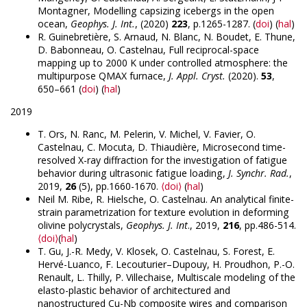
Montagner, Modelling capsizing icebergs in the open
ocean,
Geophys. J. Int.
, (2020)
223
, p.1265-1287. (
doi
) (
hal
)
R. Guinebretière, S. Arnaud, N. Blanc, N. Boudet, E. Thune,
D. Babonneau, O. Castelnau, Full reciprocal-space
mapping up to 2000 K under controlled atmosphere: the
multipurpose QMAX furnace,
J. Appl. Cryst.
(2020).
53
,
650–661 (
doi
) (
hal
)
2019
T. Ors, N. Ranc, M. Pelerin, V. Michel, V. Favier, O.
Castelnau, C. Mocuta, D. Thiaudière, Microsecond time-
resolved X-ray diffraction for the investigation of fatigue
behavior during ultrasonic fatigue loading,
J. Synchr. Rad.
,
2019,
26
(5), pp.1660-1670.
⟨doi⟩
(
hal
)
Neil M. Ribe, R. Hielsche, O. Castelnau. An analytical finite-
strain parametrization for texture evolution in deforming
olivine polycrystals,
Geophys. J. Int
., 2019,
216
, pp.486-514.
⟨doi⟩
(
hal
)
T. Gu, J.-R. Medy, V. Klosek, O. Castelnau, S. Forest, E.
Hervé-Luanco, F. Lecouturier–Dupouy, H. Proudhon, P.-O.
Renault, L. Thilly, P. Villechaise, Multiscale modeling of the
elasto-plastic behavior of architectured and
nanostructured Cu-Nb composite wires and comparison