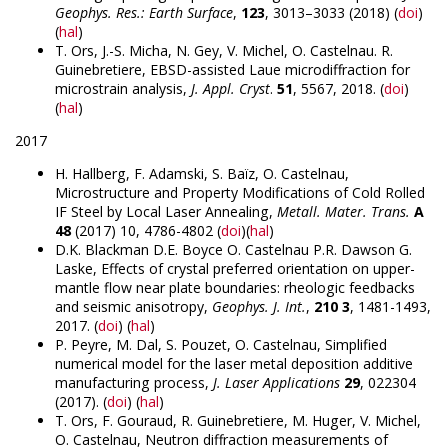
Geophys. Res.: Earth Surface
,
123
, 3013–3033 (2018) (
doi
)
(
hal
)
T. Ors, J.-S. Micha, N. Gey, V. Michel, O. Castelnau. R.
Guinebretiere, EBSD-assisted Laue microdiffraction for
microstrain analysis,
J. Appl. Cryst
.
51
, 5567, 2018. (
doi
)
(
hal
)
2017
H. Hallberg, F. Adamski, S. Baïz, O. Castelnau,
Microstructure and Property Modifications of Cold Rolled
IF Steel by Local Laser Annealing,
Metall. Mater. Trans.
A
48
(2017) 10, 4786-4802 (
doi
)(
hal
)
D.K. Blackman D.E. Boyce O. Castelnau P.R. Dawson G.
Laske, Effects of crystal preferred orientation on upper-
mantle flow near plate boundaries: rheologic feedbacks
and seismic anisotropy,
Geophys. J. Int.
,
210 3
, 1481-1493,
2017. (
doi
) (
hal
)
P. Peyre, M. Dal, S. Pouzet, O. Castelnau, Simplified
numerical model for the laser metal deposition additive
manufacturing process,
J. Laser Applications
29
, 022304
(2017). (
doi
) (
hal
)
T. Ors, F. Gouraud, R. Guinebretiere, M. Huger, V. Michel,
O. Castelnau, Neutron diffraction measurements of