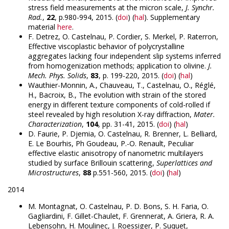
stress field measurements at the micron scale,
J. Synchr.
Rad.
,
22
, p.980-994, 2015. (
doi
) (
hal
). Supplementary
material
here
.
F. Detrez, O. Castelnau, P. Cordier, S. Merkel, P. Raterron,
Effective viscoplastic behavior of polycrystalline
aggregates lacking four independent slip systems inferred
from homogenization methods; application to olivine.
J.
Mech. Phys. Solids
,
83
, p. 199-220, 2015. (
doi
) (
hal
)
Wauthier-Monnin, A., Chauveau, T., Castelnau, O., Réglé,
H., Bacroix, B., The evolution with strain of the stored
energy in different texture components of cold-rolled if
steel revealed by high resolution X-ray diffraction,
Mater.
Characterization
,
104
, pp. 31-41, 2015. (
doi
) (
hal
)
D. Faurie, P. Djemia, O. Castelnau, R. Brenner, L. Belliard,
E. Le Bourhis, Ph Goudeau, P.-O. Renault, Peculiar
effective elastic anisotropy of nanometric multilayers
studied by surface Brillouin scattering,
Superlattices and
Microstructures
,
88
p.551-560, 2015. (
doi
) (
hal
)
2014
M. Montagnat, O. Castelnau, P. D. Bons, S. H. Faria, O.
Gagliardini, F. Gillet-Chaulet, F. Grennerat, A. Griera, R. A.
Lebensohn, H. Moulinec, J. Roessiger, P. Suquet,