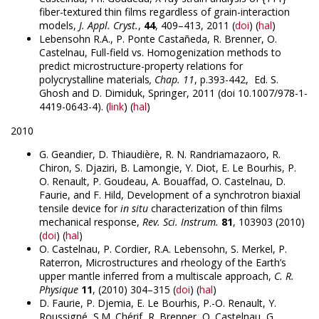
fiber-textured thin films regardless of grain-interaction
models,
J. Appl. Cryst.
,
44
, 409–413, 2011 (
doi
) (
hal
)
Lebensohn R.A., P. Ponte Castañeda, R. Brenner, O.
Castelnau, Full-field vs. Homogenization methods to
predict microstructure-property relations for
polycrystalline materials
, Chap. 11
, p.393-442, Ed. S.
Ghosh and D. Dimiduk, Springer, 2011 (doi 10.1007/978-1-
4419-0643-4). (
link
) (
hal
)
2010
G. Geandier, D. Thiaudière, R. N. Randriamazaoro, R.
Chiron, S. Djaziri, B. Lamongie, Y. Diot, E. Le Bourhis, P.
O. Renault, P. Goudeau, A. Bouaffad, O. Castelnau, D.
Faurie, and F. Hild, Development of a synchrotron biaxial
tensile device for
in situ
characterization of thin films
mechanical response,
Rev. Sci. Instrum.
81
, 103903 (2010)
(
doi
) (
hal
)
O. Castelnau, P. Cordier, R.A. Lebensohn, S. Merkel, P.
Raterron, Microstructures and rheology of the Earth’s
upper mantle inferred from a multiscale approach,
C. R.
Physique
11
, (2010) 304–315 (
doi
) (
hal
)
D. Faurie, P. Djemia, E. Le Bourhis, P.-O. Renault, Y.
Roussigné, S.M. Chérif, R. Brenner, O. Castelnau, G.