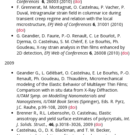
Conferences
6
, 26003 (2010) (
doi
)
F. Grennerat, M. Montagnat, O. Castelnau, P. Vacher, P.
Duval, Intragranular strain field in columnar ice during
transient creep regime and relation with the local
microstructure,
EPJ Web of Conferences
6
, 31001 (2010)
(
doi
)
G. Geandier, D. Faurie, P.-O. Renault, C. Le Bourlot, P.
Djemia, O. Castelnau, S. M. Chérif, E. Le Bourhis, Ph.
Goudeau, X-ray strain analysis in thin films enhanced by
2D detection,
EPJ Web of Conferences
6
, 26008 (2010) (
doi
)
2009
Geandier G., L. Gélébart, O. Castelnau, E. Le Bourhis, P.-O.
Renault, Ph. Goudeau, D. Thiaudière, Micromechanical
modeling of the Elastic Behavior of Multilayer Thin Films;
Comparison with in situ data from X-Ray Diffraction.
IUTAM Symp. on Modelling Nanomaterials and
Nanosystems, IUTAM Book Series
(Springer), Eds. R. Pyrz,
J.C. Rauhe, p.99-108, 2009 (
doi
)
Brenner R., R.L. Lebensohn, O. Castelnau, Elastic
anisotropy and yield surface estimates of polycrystals,
Int.
J. Solids. Struct.
,
46
, p.3018–3026, 2009 (
doi
)
Castelnau, O., D. K. Blackman, and T. W. Becker,