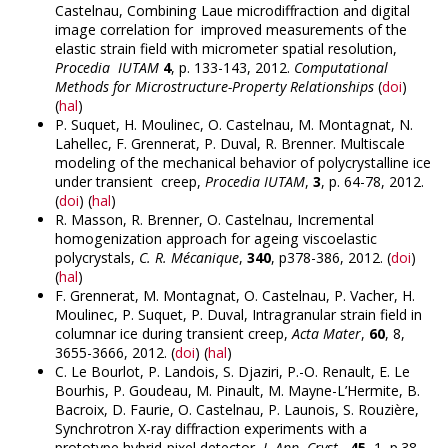
Castelnau, Combining Laue microdiffraction and digital
image correlation for improved measurements of the
elastic strain field with micrometer spatial resolution,
Procedia IUTAM
4
, p. 133-143, 2012.
Computational
Methods for Microstructure-Property Relationships
(
doi
)
(
hal
)
P. Suquet, H. Moulinec, O. Castelnau, M. Montagnat, N.
Lahellec, F. Grennerat, P. Duval, R. Brenner. Multiscale
modeling of the mechanical behavior of polycrystalline ice
under transient creep,
Procedia IUTAM
,
3
, p. 64-78, 2012.
(
doi
) (
hal
)
R. Masson, R. Brenner, O. Castelnau, Incremental
homogenization approach for ageing viscoelastic
polycrystals,
C. R. Mécanique
,
340
, p378-386, 2012. (
doi
)
(
hal
)
F. Grennerat, M. Montagnat, O. Castelnau, P. Vacher, H.
Moulinec, P. Suquet, P. Duval, Intragranular strain field in
columnar ice during transient creep,
Acta Mater
,
60
, 8,
3655-3666, 2012. (
doi
) (
hal
)
C. Le Bourlot, P. Landois, S. Djaziri, P.-O. Renault, E. Le
Bourhis, P. Goudeau, M. Pinault, M. Mayne-L’Hermite, B.
Bacroix, D. Faurie, O. Castelnau, P. Launois, S. Rouzière,
Synchrotron X-ray diffraction experiments with a
prototype hybrid-pixel detector,
J. App. Cryst.
,
45
, 1, p.38-