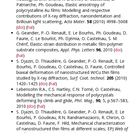
Patriarche, Ph. Goudeau, Elastic anisotropy of
polycrystalline Au films: Modelling and respective
contributions of X-ray diffraction, nanoindentation and
Brillouin light scattering,
Acta Mater.
58
(2010) 4998–5008
(
doi
) (
hal
)
G. Geandier, P.-O. Renault, E. Le Bourhis, Ph. Goudeau, D.
Faurie, C. Le Bourlot, Ph. Djémia, O. Castelnau, S. M.
Chérif, Elastic-strain distribution in metallic film-polymer
substrate composites,
Appl. Phys. Letters
96
, 2010 (
doi
)
(
hal
)
S. Djaziri, D. Thiaudière, G. Geandier, P.-O. Renault, E. Le
Bourhis, P. Goudeau, O. Castelnau, D. Faurie, Controlled
biaxial deformation of nanostructured W/Cu thin films
studied by X-ray diffraction,
Surf. Coat. technol.
205
(2010)
1420–1425 (
doi
) (
hal
)
Lebensohn R.A., C.S. Hartley, C.N. Tomé, O. Castelnau,
Modelling the mechanical response of polycrystals
deforming by climb and glide,
Phil. Mag.
,
90
, 5, p.567–583,
2010 (
doi
) (
hal
)
S. Djaziri, D. Thiaudière, G. Geandier, P.-O. Renault, E. Le
Bourhis, P. Goudeau, R.N. Randriamazaoro, R. Chiron, O.
Castelnau, D. Faurie, F. Hild, Mechanical characterization
of nanostructured thin films at different scales, EPJ
Web of