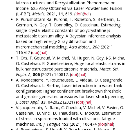
Microstructures and Recrystallization Phenomena on
Inconel 625 Alloy Obtained via Laser Powder Bed Fusion
(L-PBF).
Metals
, 2021,
11
, 619. (
doi
)(
hal
)
R. Purushottam Raj Purohit, T. Richeton, S. Berbenni, L.
Germain, N. Gey, T. Connolley, O. Castelnau, Estimating
single-crystal elastic constants of polycrystalline β
metastable titanium alloy: A Bayesian inference analysis
based on high energy X-ray diffraction and
micromechanical modeling,
Acta Mater.
,
208
(2021)
116762 (
doi
)(
hal
)
T. Ors, F. Gouraud, V. Michel, M. Huger, N. Gey, J-S. Micha,
O. Castelnau, R. Guinebretière, Huge local elastic strains in
bulk nanostructured pure zirconia materials,
Mater. Sci.
Engin.-A
,
806
(2021) 140817
. (
doi
)(
hal
)
A. Rondepierre, Y. Rouchausse, L. Videau, O. Casagrande,
O. Castelnau, L. Berthe, Laser interaction in a water tank
configuration: Higher confinement breakdown threshold
and greater generated pressures for laser shock peening,
J. Laser Appl.
33
, 042022 (2021) (
doi
)(
hal
)
V. Jacquemain, N. Ranc, C. Cheuleu, V. Michel, V. Favier, O.
Castelnau, D. Vinci, D. Thiaudiere, C. Mocuta, Estimation
of stress in specimens loaded with ultrasonic fatigue
machines,
Int. J. Fatigue
153
(2021) 106474 (
doi
)(
hal
)
A. Rondepierre, S. Ünaldi, Y. Rouchausse, L. Videau, R.