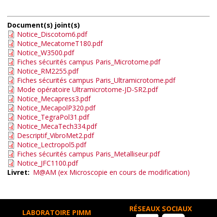
Document(s) joint(s)
Notice_Discotom6.pdf
Notice_MecatomeT180.pdf
Notice_W3500.pdf
Fiches sécurités campus Paris_Microtome.pdf
Notice_RM2255.pdf
Fiches sécurités campus Paris_Ultramicrotome.pdf
Mode opératoire Ultramicrotome-JD-SR2.pdf
Notice_Mecapress3.pdf
Notice_MecapolP320.pdf
Notice_TegraPol31.pdf
Notice_MecaTech334.pdf
Descriptif_VibroMet2.pdf
Notice_Lectropol5.pdf
Fiches sécurités campus Paris_Metalliseur.pdf
Notice_JFC1100.pdf
Livret
M@AM (ex Microscopie en cours de modification)
RÉSEAUX SOCIAUX
LABORATOIRE PIMM