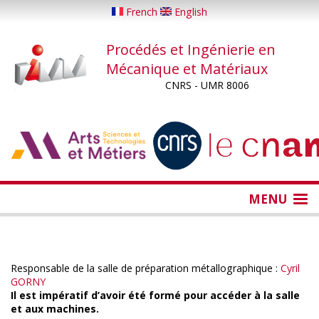
Aller
French
English
au
contenu
Procédés et Ingénierie en
principal
Mécanique et Matériaux
CNRS - UMR 8006
...
...
MENU
Responsable de la salle de préparation métallographique :
Cyril
GORNY
Il est impératif d’avoir été formé pour accéder à la salle
et aux machines.