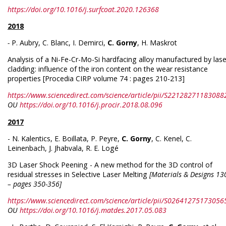
https://doi.org/10.1016/j.surfcoat.2020.126368
2018
-
P. Aubry, C. Blanc, I. Demirci,
C. Gorny
, H. Maskrot
Analysis of a Ni-Fe-Cr-Mo-Si hardfacing alloy manufactured by lase
cladding: influence of the iron content on the wear resistance
properties [Procedia CIRP volume 74 : pages 210-213]
https://www.sciencedirect.com/science/article/pii/S22128271183088
OU
https://doi.org/10.1016/j.procir.2018.08.096
2017
- N. Kalentics, E. Boillata, P. Peyre,
C. Gorny
, C. Kenel, C.
Leinenbach, J. Jhabvala, R. E. Logé
3D Laser Shock Peening - A new method for the 3D control of
residual stresses in Selective Laser Melting
[Materials & Designs 13
– pages 350-356]
https://www.sciencedirect.com/science/article/pii/S02641275173056
OU
https://doi.org/10.1016/j.matdes.2017.05.083