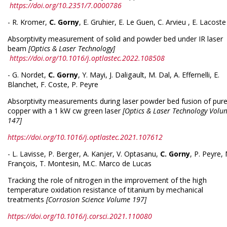
https://doi.org/10.2351/7.0000786
- R. Kromer,
C. Gorny
, E. Gruhier, E. Le Guen, C. Arvieu , E. Lacoste
Absorptivity measurement of solid and powder bed under IR laser
beam
[Optics & Laser Technology]
https://doi.org/10.1016/j.optlastec.2022.108508
- G. Nordet,
C. Gorny
, Y. Mayi, J. Daligault, M. Dal, A. Effernelli, E.
Blanchet, F. Coste, P. Peyre
Absorptivity measurements during laser powder bed fusion of pur
copper with a 1 kW cw green laser
[Optics & Laser Technology Volu
147]
https://doi.org/10.1016/j.optlastec.2021.107612
- L. Lavisse, P. Berger, A. Kanjer, V. Optasanu,
C. Gorny
, P. Peyre, 
François, T. Montesin, M.C. Marco de Lucas
Tracking the role of nitrogen in the improvement of the high
temperature oxidation resistance of titanium by mechanical
treatments
[Corrosion Science Volume 197]
https://doi.org/10.1016/j.corsci.2021.110080