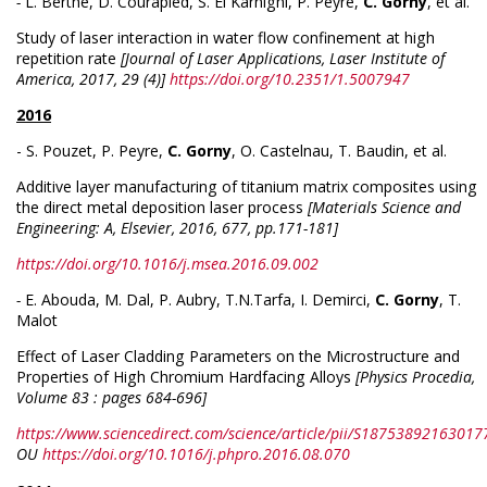
-
L.
Berthe, D. Courapied, S. El Karnighi, P. Peyre,
C. Gorny
, et al.
Study of laser interaction in water flow confinement at high
repetition rate
[Journal of Laser Applications, Laser Institute of
America, 2017, 29 (4)]
https://doi.org/10.2351/1.5007947
2016
-
S. Pouzet, P. Peyre,
C. Gorny
, O. Castelnau, T. Baudin, et al.
Additive layer manufacturing of titanium matrix composites using
the direct metal deposition laser process
[Materials Science and
Engineering: A, Elsevier, 2016, 677, pp.171-181]
https://doi.org/10.1016/j.msea.2016.09.002
-
E. Abouda, M. Dal, P. Aubry, T.N.Tarfa, I. Demirci,
C. Gorny
, T.
Malot
Effect of Laser Cladding Parameters on the Microstructure and
Properties of High Chromium Hardfacing Alloys
[Physics Procedia,
Volume 83 : pages 684-696]
https://www.sciencedirect.com/science/article/pii/S18753892163017
OU
https://doi.org/10.1016/j.phpro.2016.08.070