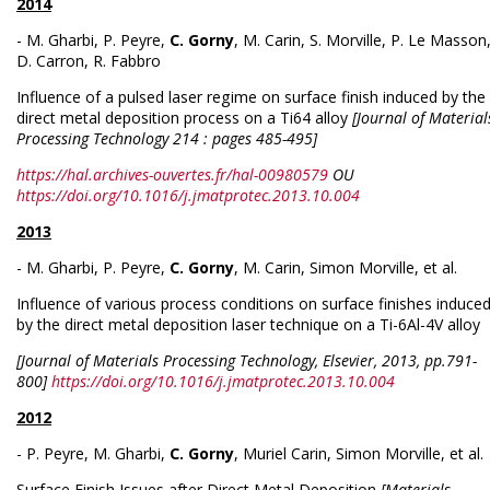
2014
- M. Gharbi, P. Peyre,
C. Gorny
, M. Carin, S. Morville, P. Le Masson
D. Carron, R. Fabbro
Influence of a pulsed laser regime on surface finish induced by the
direct metal deposition process on a Ti64 alloy
[Journal of Material
Processing Technology 214 : pages 485-495]
https://hal.archives-ouvertes.fr/hal-00980579
OU
https://doi.org/10.1016/j.jmatprotec.2013.10.004
2013
- M. Gharbi, P. Peyre,
C. Gorny
, M. Carin, Simon Morville, et al.
Influence of various process conditions on surface finishes induce
by the direct metal deposition laser technique on a Ti-6Al-4V alloy
[Journal of Materials Processing Technology, Elsevier, 2013, pp.791-
800]
https://doi.org/10.1016/j.jmatprotec.2013.10.004
2012
- P. Peyre, M. Gharbi,
C. Gorny
, Muriel Carin, Simon Morville, et al.
Surface Finish Issues after Direct Metal Deposition
[Materials