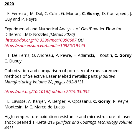
2020
- E. Ferreira , M. Dal, C. Colin, G. Marion,
C. Gorny
, D. Courapied , J.
Guy and P. Peyre
Experimental and Numerical Analysis of Gas/Powder Flow for
Different LMD Nozzles
[Metals 2020]
https://doi.org/10.3390/met10050667
OU
https://sam.ensam.eu/handle/10985/19445
- T. De Terris, O. Andreau, P. Peyre, F. Adamski, I. Koutiri,
C. Gorny
C. Dupuy
Optimization and comparison of porosity rate measurement
methods of Selective Laser Melted metallic parts
[Additive
Manufacturing Volume 28, pages 802-813]
https://doi.org/10.1016/j.addma.2019.05.035
- L. Lavisse, A. Kanjer, P. Berger, V. Optasanu,
C. Gorny
, P. Peyre, 
Montesin, M.C. Marco de Lucas
High temperature oxidation resistance and microstructure of laser
shock peened Ti-Beta-21S
[Surface and Coatings Technology volume
403]