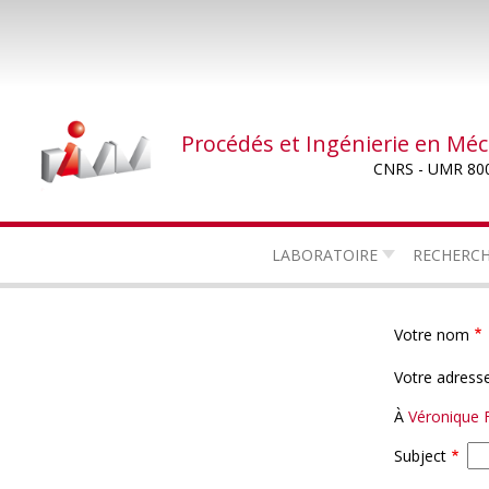
Aller
au
contenu
principal
Procédés et Ingénierie en Mé
CNRS - UMR 80
LABORATOIRE
RECHERC
Votre nom
Votre adresse
À
Véronique 
Subject