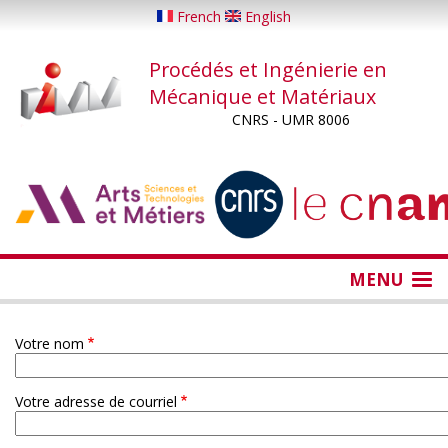
Aller
French
English
au
contenu
Procédés et Ingénierie en
principal
Mécanique et Matériaux
CNRS - UMR 8006
...
...
MENU
Votre nom
Votre adresse de courriel