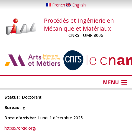
Aller
French
English
au
contenu
Procédés et Ingénierie en
principal
Mécanique et Matériaux
CNRS - UMR 8006
...
...
MENU
Statut
Doctorant
Bureau
g
Date d'arrivée
Lundi 1 décembre 2025
https://orcid.org/