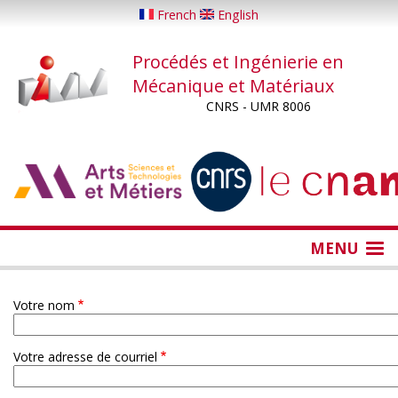
Aller
French
English
au
contenu
Procédés et Ingénierie en
principal
Mécanique et Matériaux
CNRS - UMR 8006
...
...
MENU
Votre nom
Votre adresse de courriel