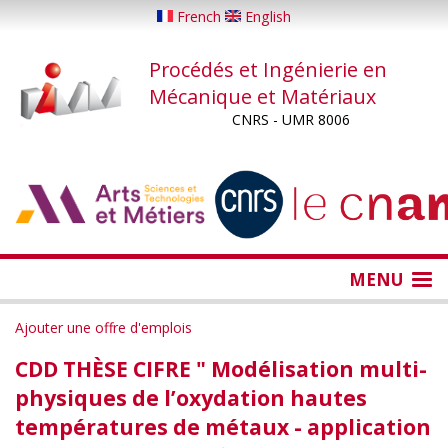
Aller
French
English
au
contenu
Procédés et Ingénierie en
principal
Mécanique et Matériaux
CNRS - UMR 8006
...
...
MENU
Ajouter une offre d'emplois
CDD THÈSE CIFRE " Modélisation multi-
physiques de l’oxydation hautes
températures de métaux - application