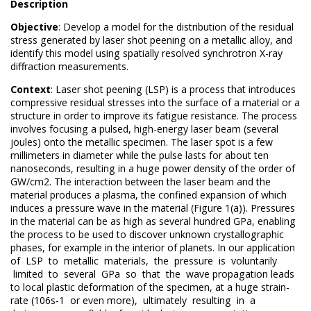
Description
Objective
: Develop a model for the distribution of the residual
stress generated by laser shot peening on a metallic alloy, and
identify this model using spatially resolved synchrotron X-ray
diffraction measurements.
Context
: Laser shot peening (LSP) is a process that introduces
compressive residual stresses into the surface of a material or a
structure in order to improve its fatigue resistance. The process
involves focusing a pulsed, high-energy laser beam (several
joules) onto the metallic specimen. The laser spot is a few
millimeters in diameter while the pulse lasts for about ten
nanoseconds, resulting in a huge power density of the order of
GW/cm2. The interaction between the laser beam and the
material produces a plasma, the confined expansion of which
induces a pressure wave in the material (Figure 1(a)). Pressures
in the material can be as high as several hundred GPa, enabling
the process to be used to discover unknown crystallographic
phases, for example in the interior of planets. In our application
of LSP to metallic materials, the pressure is voluntarily
limited to several GPa so that the wave propagation leads
to local plastic deformation of the specimen, at a huge strain-
rate (106s-1 or even more), ultimately resulting in a