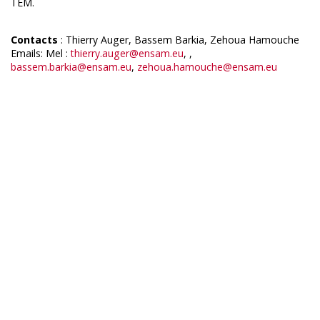
TEM.
Contacts
: Thierry Auger, Bassem Barkia, Zehoua Hamouche
Emails: Mel :
thierry.auger@ensam.eu
, ,
bassem.barkia@ensam.eu
,
zehoua.hamouche@ensam.eu