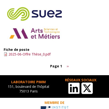
Fiche de poste
2025-06-Offre Thèse_0.pdf
Page 1
Page
››
Pagination
suivante
RÉSEAUX SOCIAUX
LABORATOIRE PIMM
151, boulevard de l'hôpital
75013 Paris
MEMBRE DE