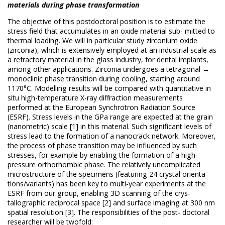
materials during phase transformation
The objective of this postdoctoral position is to estimate the
stress field that accumulates in an oxide material sub- mitted to
thermal loading. We will in particular study zirconium oxide
(zirconia), which is extensively employed at an industrial scale as
a refractory material in the glass industry, for dental implants,
among other applications. Zirconia undergoes a tetragonal →
monoclinic phase transition during cooling, starting around
1170°C. Modelling results will be compared with quantitative in
situ high-temperature X-ray diffraction measurements
performed at the European Synchrotron Radiation Source
(ESRF). Stress levels in the GPa range are expected at the grain
(nanometric) scale [1] in this material. Such significant levels of
stress lead to the formation of a nanocrack network. Moreover,
the process of phase transition may be influenced by such
stresses, for example by enabling the formation of a high-
pressure orthorhombic phase. The relatively uncomplicated
microstructure of the specimens (featuring 24 crystal orienta-
tions/variants) has been key to multi-year experiments at the
ESRF from our group, enabling 3D scanning of the crys-
tallographic reciprocal space [2] and surface imaging at 300 nm
spatial resolution [3]. The responsibilities of the post- doctoral
researcher will be twofold: