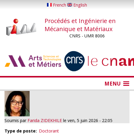
Aller
French
English
au
contenu
Procédés et Ingénierie en
principal
Mécanique et Matériaux
CNRS - UMR 8006
...
...
MENU
Soumis par
Farida ZIDEKHILE
le
ven, 5 juin 2026 - 22:05
Type de poste
Doctorant