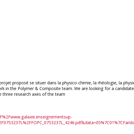
rojet proposé se situer dans la physico-chimie, la rhéologie, la phys
work in the Polymer & Composite team. We are looking for a candidat
he three research axes of the team
A%2F%2Fwww.galaxie.enseignementsup-
DIS%2F0753237L%2FFOPC_0753237L_4246.pdf&data=05%7C01%7CF