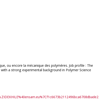
ique, ou encore la mécanique des polymères. Job profile : The
e with a strong experimental background in Polymer Science
arida.ZIDEKHILE%40ensam.eu%7Cf1c6673b2112496bca6708dbade