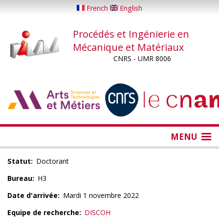
Aller
French
English
au
contenu
Procédés et Ingénierie en
principal
Mécanique et Matériaux
CNRS - UMR 8006
...
...
MENU
Statut
Doctorant
Bureau
H3
Date d'arrivée
Mardi 1 novembre 2022
Equipe de recherche
DISCOH