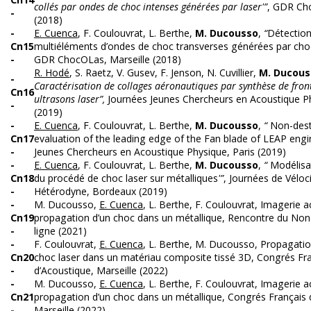
collés par ondes de choc intenses générées par laser'”
, GDR Cho
-
(2018)
-
E. Cuenca
, F. Coulouvrat, L. Berthe,
M. Ducousso
,
“
Détection
Cn15
multiéléments d’ondes de choc transverses générées par choc
-
GDR ChocOLas, Marseille (2018)
R. Hodé
, S. Raetz, V. Gusev, F. Jenson, N. Cuvillier,
M. Ducous
-
Caractérisation de collages aéronautiques par synthèse de fron
Cn16
ultrasons laser”,
Journées Jeunes Chercheurs en Acoustique Ph
-
(2019)
-
E. Cuenca
, F. Coulouvrat, L. Berthe,
M. Ducousso
,
“
Non-dest
Cn17
evaluation of the leading edge of the Fan blade of LEAP engi
-
Jeunes Chercheurs en Acoustique Physique, Paris (2019)
-
E. Cuenca
, F. Coulouvrat, L. Berthe,
M. Ducousso
,
“
Modélisa
Cn18
du procédé de choc laser sur métalliques
'”
, Journées de Véloc
-
Hétérodyne, Bordeaux (2019)
-
M. Ducousso,
E. Cuenca
, L. Berthe, F. Coulouvrat, Imagerie a
Cn19
propagation d’un choc dans un métallique, Rencontre du Non 
-
ligne (2021)
-
F. Coulouvrat,
E. Cuenca
, L. Berthe, M. Ducousso, Propagati
Cn20
choc laser dans un matériau composite tissé 3D, Congrés Fr
-
d’Acoustique, Marseille (2022)
-
M. Ducousso,
E. Cuenca
, L. Berthe, F. Coulouvrat, Imagerie a
Cn21
propagation d’un choc dans un métallique, Congrés Français 
-
Marseille (2022)