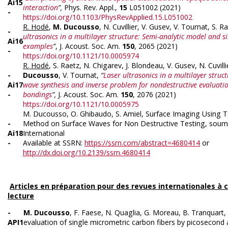
Ai15
interaction
”,
Phys. Rev. Appl.,
15
L051002 (2021)
-
https://doi.org/10.1103/PhysRevApplied.15.L051002
R. Hodé
,
M. Ducousso
, N. Cuvillier, V. Gusev, V. Tournat, S. R
-
ultrasonics in a multilayer structure: Semi-analytic model and 
Ai16
examples
”
, J. Acoust. Soc. Am.
150
, 2065 (2021)
-
https://doi.org/10.1121/10.0005974
R. Hodé
, S. Raetz, N. Chigarev, J. Blondeau, V. Gusev, N. Cuvilli
-
Ducousso
, V. Tournat,
“
Laser ultrasonics in a multilayer struc
Ai17
wave synthesis and inverse problem for nondestructive evaluatio
-
bondings
”,
J. Acoust. Soc. Am.
150
, 2076 (2021)
https://doi.org/10.1121/10.0005975
M. Ducousso, O. Ghibaudo, S. Amiel, Surface Imaging Using T
-
Method on Surface Waves for Non Destructive Testing, sou
Ai18
International
-
Available at SSRN:
https://ssrn.com/abstract=4680414
or
http://dx.doi.org/10.2139/ssrn.4680414
Articles en préparation pour des revues internationales à 
lecture
-
M. Ducousso
, F. Faese, N. Quaglia, G. Moreau, B. Tranquart,
API1
evaluation of single micrometric carbon fibers by picosecond 