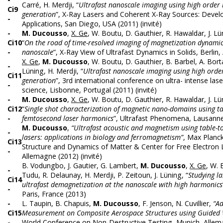
Carré, H. Merdji, “
Ultrafast nanoscale imaging using high order
Ci9
generation
”, X-Ray Lasers and Coherent X-Ray Sources: Deve
-
Applications, San Diego, USA (2011) (invité)
-
M. Ducousso
,
X. Ge
, W. Boutu, D. Gauthier, R. Hawaldar, J. Lü
Ci10
“
On the road of time-resolved imaging of magnetization dynamic
-
nanoscale
”, X-Ray View of Ultrafast Dynamics in Solids, Berlin
X. Ge
,
M. Ducousso
, W. Boutu, D. Gauthier, B. Barbel, A. Borta
-
Lüning, H. Merdji, “
Ultrafast nanoscale imaging using high ord
Ci11
generation
”, 3rd international conference on ultra- intense lase
-
science, Lisbonne, Portugal (2011) (invité)
-
M. Ducousso
,
X. Ge
, W. Boutu, D. Gauthier, R. Hawaldar, J. Lü
Ci12
“
Single shot characterization of magnetic nano-domains using ta
-
femtosecond laser harmonics
”, Ultrafast Phenomena, Lausanne
M. Ducousso
,
“Ultrafast acoustic and magnetism using table-
-
lasers: applications in biology and ferromagnetism”
, Max Planck
Ci13
Structure and Dynamics of Matter & Center for Free Electron
-
Allemagne (2012) (invité)
B. Vodungbo, J. Gautier, G. Lambert,
M. Ducousso
,
X. Ge
, W. 
-
Tudu, R. Delaunay, H. Merdji, P. Zeitoun, J. Lüning, “
Studying l
Ci14
ultrafast demagnetization at the nanoscale with high harmonics
-
Paris, France (2013)
-
L. Taupin, B. Chapuis,
M. Ducousso
, F. Jenson, N. Cuvillier,
“Ad
Ci15
Measurement on Composite Aerospace Structures using Guided
-
World Conference on Non-Destructive Testing, Munich, Allem