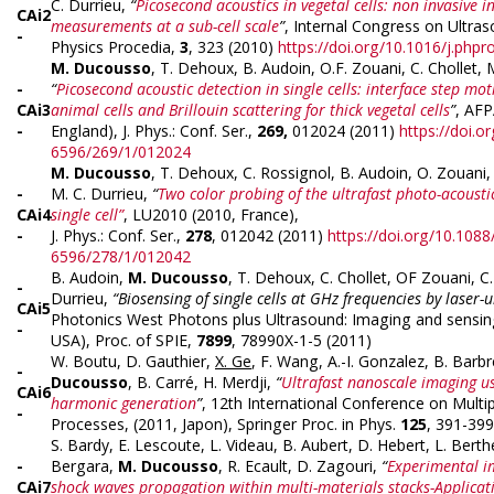
C. Durrieu,
“
Picosecond acoustics in vegetal cells: non invasive in
CAi2
measurements at a sub-cell scale
”
, Internal Congress on Ultraso
-
Physics Procedia,
3
, 323 (2010)
https://doi.org/10.1016/j.phpr
M. Ducousso
, T. Dehoux, B. Audoin, O.F. Zouani, C. Chollet, 
-
“
Picosecond acoustic detection in single cells: interface step mot
CAi3
animal cells and Brillouin scattering for thick vegetal cells
”
, AFP
-
England),
J. Phys.: Conf. Ser.,
269,
012024 (2011)
https://doi.o
6596/269/1/012024
M. Ducousso
, T. Dehoux, C. Rossignol, B. Audoin, O. Zouani, 
-
M. C. Durrieu,
“
Two color probing of the ultrafast photo-acousti
CAi4
single cell”
, LU2010 (2010, France),
-
J. Phys.: Conf. Ser.,
278
, 012042 (2011)
https://doi.org/10.1088
6596/278/1/012042
B. Audoin,
M. Ducousso
, T. Dehoux, C. Chollet, OF Zouani, C
-
Durrieu,
“Biosensing of single cells at GHz frequencies by laser-u
CAi
5
Photonics West Photons plus Ultrasound: Imaging and sensin
-
USA), Proc. of SPIE,
7899
, 78990X-1-5 (2011)
W. Boutu, D. Gauthier,
X. Ge
, F. Wang, A.-I. Gonzalez, B. Barbr
-
Ducousso
, B. Carré, H. Merdji,
“
Ultrafast nanoscale imaging u
CAi
6
harmonic generation
”
, 12th International Conference on Mult
-
Processes, (2011, Japon), Springer Proc. in Phys.
125
, 391-399
S. Bardy, E. Lescoute, L. Videau, B. Aubert, D. Hebert, L. Berth
-
Bergara,
M. Ducousso
, R. Ecault, D. Zagouri,
“
Experimental i
CAi
7
shock waves propagation within multi-materials stacks-Applica