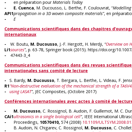
-
en préparation pour
Materials Today
-
E. Cuenca
, M. Ducousso, L. Berthe, F. Coulouvrat, “
Modelling
API1
propagation in a 3D woven composite materials”
, en préparati
-
E
Communications scientifiques dans des chapitres d’ouvrage
internationaux
-
W. Boutu,
M. Ducousso
, J.-F. Hergott, H. Merdji,
“
Overview on H
Li1
sources
”
, p. 63-78, Springer book (2015). https://doi.org/10.100
-
47443-3_4
Communications scientifiques dans des revues scientifique
internationales sans comité de lecture
-
S. Bardy,
M. Ducousso
, T. Bergara, L. Berthe, L. Videau, F. Jenso
R1
“Non-destructive evaluation of the mechanical strength of a TA6V
-
using LASAT
”
, JEC Composites, (Octobre 2017)
Conférences internationales avec actes à comité de lectur
-
M. Ducousso
, C. Rossignol, B. Audoin, F. Guillemot, M. C. Du
CAi1
ultrasonics in a single biological cell
”
, IEEE International Ultr
-
Proceedings,
10570410,
574 (2008)
10.1109/ULTSYM.2008.01
B. Audoin, N. Chigarev, C. Rossignol,
M. Ducousso
, C. Cholle
-