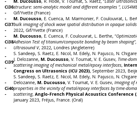
-
M. Ducousso
, R. Hodé, V. Tournat, S. Raetz, “
Laser ultrasonics
Ci36
structure: semi-analytic model and different examples ”, LUS4M
-
Gif/Yvette (France)
-
M. Ducousso
, E. Cuenca, M. Marmonier, F. Coulouvrat, L. Ber
Ci37
bulk imaging of shock wave spatial distribution in opaque solid
-
2022, Gif/Yvette (France)
-
M. Ducousso
, E. Cuenca, F. Coulouvrat, L. Berthe, “
Optimizati
Ci38
Adhesion Test of titanium/composite bonding by beam shaping”,
-
Ultrasound V
, 2022, Londres (Angleterre)
S.
Sandeep, S. Raetz, E.
Nicol
, M.
Edely
, N. Pajusco, N.
Chigare
-
J.
Delozanne
,
M.
Ducousso
, V.
Tournat
, V. E. Gusev,
T
ime-doma
Ci39
scattering
i
maging of mechanical metal/epoxy interfaces
,
Inter
-
Congress on Ultrasonics (ICU 2023)
, September 2023, Beijin
S.
Sandeep, S. Raetz, E. Nicol, M. Edely, N. Pajusco, N. Chigarev, 
-
Delozanne,
M. Ducousso
, V. Tournat, V. E. Gusev,
Imaging of 
Ci40
properties in the vicinity of metal/epoxy interfaces by time-doma
-
scattering
,
Anglo-French Physical Acoustics Conference 
January 2023, Fréjus, France. (Oral)