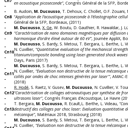
Cn7
en acoustique picoseconde”
, Congrés Général de la SFP, Bord
-
-
B. Audoin,
M. Ducousso
, T. Dehoux, C. Chollet, O.F. Zouani, 
Cn8
“
Application de l’acoustique picoseconde à l’élastographie cellul
-
Général de la SFP, Bordeaux, (2011)
-
M. Ducousso
,
X. Ge
, W. Boutu, D. Gauthier, R. Hawaldar, J. L
Cn9
“Caractérisation de nano domaines magnétiques par diffusion
-
harmonique d’ordre élevé autour de 60 eV”
, Journée AppliX, B
M. Ducousso
, S. Bardy, S. Metoui, T. Bergara, L. Berthe, L. V
-
N. Cuvillier,
“Quantitative evaluation of the mechanical strength
Cn10
titanium/composite bonding using laser-generated shock waves
-
Days, Paris (2017)
M. Ducousso
, S. Bardy, S. Metoui, T. Bergara, L. Berthe, L. V
-
N. Cuvillier,
“Evaluation non destructive de la tenue mécanique
Cn11
collés par ondes de choc intenses générées par laser'”
, AMAC-E
-
(2018)
-
R. Hodé
, S. Raetz, V. Gusev,
M. Ducousso
, N. Cuvillier, V. Tou
Cn12
“Caractérisation de collages aéronautiques par synthèse de fro
-
ultrasons laser”
, Congrés Français d’Acoustique, Le Havre (20
-
T. Bergara,
M. Ducousso
, R. Ecault,L. Berthe, L. Videau,
“Con
Cn13
destructif des collages par choc laser: Evaluation quantitative d
-
mécanique”
, Matériaux 2018, Strasbourg (2018)
M. Ducousso
, S. Bardy, S. Metoui, T. Bergara, L. Berthe, L. V
-
N. Cuvillier,
“Evaluation non destructive de la tenue mécanique
Cn14