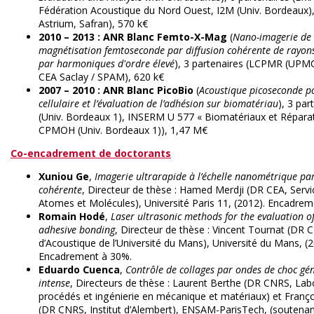
Fédération Acoustique du Nord Ouest, I2M (Univ. Bordeaux),
Astrium, Safran), 570 k€
2010 – 2013 : ANR Blanc Femto-X-Mag
(
Nano-imagerie de
magnétisation femtoseconde par diffusion cohérente de rayon
par harmoniques d'ordre élevé
), 3 partenaires (LCPMR (UPM
CEA Saclay / SPAM), 620 k€
2007 – 2010 : ANR Blanc PicoBio
(
Acoustique picoseconde po
cellulaire et l’évaluation de l’adhésion sur biomatériau
), 3 pa
(Univ. Bordeaux 1), INSERM U 577 « Biomatériaux et Réparati
CPMOH (Univ. Bordeaux 1)), 1,47 M€
Co-encadrement de doctorants
Xuniou Ge
,
Imagerie ultrarapide à l’échelle nanométrique par
cohérente
, Directeur de thèse : Hamed Merdji (DR CEA, Serv
Atomes et Molécules), Université Paris 11, (2012). Encadre
Romain Hodé
,
Laser ultrasonic methods for the evaluation o
adhesive bonding
, Directeur de thèse : Vincent Tournat (DR 
d’Acoustique de l’Université du Mans), Université du Mans, (2
Encadrement à 30%.
Eduardo Cuenca
,
Contrôle de collages par ondes de choc gén
intense
, Directeurs de thèse : Laurent Berthe (DR CNRS, Lab
procédés et ingénierie en mécanique et matériaux) et Franç
(DR CNRS, Institut d’Alembert), ENSAM-ParisTech, (soutena