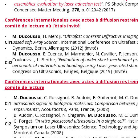
-
assemblies' evaluation by laser adhesion test
”
, PS Shock Compr
Condensed Matter Meeting,
278
, p. 012042 (2017)
Conférences internationales avec actes à diffusion restrei
comité de lecture où j’étais invité
-
M. Ducousso
, H. Merdji, “
Ultrafast Coherent Diffractive Imaging
CiI1
Based soft X-ray Source
”, International Conference on Ultrafast 
-
Dynamics, Berlin, Allemagne (2012) (invité)
M. Ducousso
,
E. Cuenca
,
M. Marmonier
, N. Cuvillier, F. Jenson
-
Coulouvrat, L. Berthe,
“Evaluation of under shock mechanical pr
CiI2
aeronautical materials and bondings using Laser-generated shoc
-
Congress on Ultrasonics, Bruges, Belgique (2019) (Invité)
Conférences internationales avec actes à diffusion restrei
comité de lecture
-
M. Ducousso
, C. Rossignol, B. Audoin, F. Guillemot, M. C. Dur
Ci1
ultrasonics signal in biological materials: Comparison between 
-
experiments”
, Acoustics’08, Paris, France, (2008)
B. Audoin, C. Rossignol, N. Chigarev,
M. Ducousso
, M. C. Dur
-
G. Forget,
“In vitro picosecond ultrasonics in a single cell”
, 1st 
Ci2
Symposium on Laser Ultrasonics: Science, Technology and App
-
Montréal, Canada (2008)