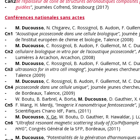
Can2
de l’épaisseur de colle de structures aéronautiques composites
-
guidées
”
, Journées Cofrend, Strasbourg (2017)
Conférences nationales sans actes
-
M. Ducousso
, N. Chigarev, C. Rossignol, B. Audoin, F. Guille
Cn1
“Acoustique picoseconde dans une cellule biologique”
, Journée
-
de l’institut européen de chimie et biologie, Talence (2008)
-
M. Ducousso
, C. Rossignol, B. Audoin, F. Guillemot, M. C. Du
Cn2
cellulaire biologique in vitro par de l’acoustique picoseconde”
, 
-
Lumières à Arcachon, Arcachon, (2008)
-
M. Ducousso
, C. Rossignol, B. Audoin, F. Guillemot, M. C. Du
Cn3
ultrasonics for in vitro cell imaging”
, Journée jeunes chercheur
-
Talence (2009)
-
M. Ducousso
, C. Rossignol, B. Audoin, F. Guillemot, M. C. Du
Cn4
picoseconde dans une cellule unique”
, Journée jeunes chercheur
-
de Bordeaux, Talence, (2009)
-
W. Boutu, B. Barbrel, A. Borta,
M. Ducousso
, D. Gauthier, X.
Cn5
F. Wang, H. Merdji,
“Imagerie X nanométrique femtoseconde”
, 
-
Scientifiques C’nano IdF, Paris, (2011)
-
M. Ducousso
,
X. Ge
, W. Boutu, D. Gauthier, R. Hawaldar, J. L
Cn6
“Ultrafast resonant magnetic scattering study of [Co/Pd]sample 
-
HHG”
, Congrés Général de la SFP, Bordeaux, (2011)
-
M. Ducousso
,
“Potentialités de la génération d’harmoniques 