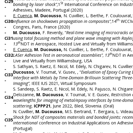
Ci29
St
bonding by laser shock”,
1
International Conference on Industri
-
Adhesives, Madeire, Portugal (2020)
-
E. Cuenca
,
M. Ducousso
, N. Cuvillier, L. Berthe, F. Coulouvrat,
th
Ci30
influence on shockwaves propagation in composites”,
14
WCCM
-
Congres, Paris, France (2020)
-
M. Ducousso
, F. Reverdy, “
Real-time imaging of microcracks on
Ci31
using total focusing method and plane wave imaging with Raylei
th
-
13
NDT in Aerospace, Hosted Live and Virtually from William
-
E. Cuenca
,
M. Ducousso,
N. Cuvillier, L. Berthe, F. Coulouvrat,
th
Ci32
LASer Adhesion Test in aeronautical assemblies”, 13
NDT in Ae
-
Live and Virtually from Williamsburg, USA
S. Sathyan, S. Raetz, E. Nicol, M. Edely, N. Chigarev, N. Cuvillie
-
Ducousso
, V. Tournat, V. Gusev, , “
Evaluation of Epoxy Curing 
Ci33
Interface with Metals by Time-Domain Brillouin Scattering Thre
-
Imaging”,
IEEE IUS 2021, Virtual Symposium
S. Sandeep, S. Raetz, E. Nicol, M. Edely, N. Pajusco, N. Chigarev, 
-
Delozanne,
M. Ducousso
, V. Tournat, V. E. Gusev,
Restriction 
Ci34
wavelengths for imaging of metal/epoxy interfaces by time-domai
-
scattering
,
ICPPP21
, June 2022, Bled, Slovenia. (Oral)
N. Cuvillier,
M. Ducousso
, M.S. Bertrand, T. Bergara, L. Videau
-
Shock for NDT of composites materials and bonded joints: recen
Ci35
international
conference on Industrial Applications on Adhesi
-
(Portugal)