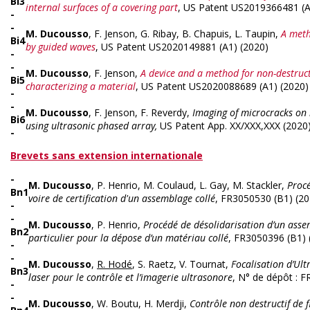
Bi3
internal surfaces of a covering part
, US Patent US2019366481 (A
-
-
M. Ducousso
, F. Jenson, G. Ribay, B. Chapuis, L. Taupin,
A meth
Bi4
by guided waves
, US Patent US2020149881 (A1) (2020)
-
-
M. Ducousso
, F. Jenson,
A device and a method for non-destruct
Bi5
characterizing a material
, US Patent US2020088689 (A1) (2020)
-
-
M. Ducousso
, F. Jenson, F. Reverdy,
Imaging of microcracks on 
Bi6
using ultrasonic phased array,
US Patent App. XX/XXX,XXX (2020
-
Brevets sans extension internationale
-
M. Ducousso
, P. Henrio, M. Coulaud, L. Gay, M. Stackler,
Procé
Bn1
voire de certification d'un assemblage collé
, FR3050530 (B1) (20
-
-
M. Ducousso
, P. Henrio,
Procédé de désolidarisation d’un asse
Bn2
particulier pour la dépose d’un matériau collé
, FR3050396 (B1) 
-
-
M. Ducousso
,
R. Hodé
, S. Raetz, V. Tournat,
Focalisation d’Ul
Bn3
laser pour le contrôle et l’imagerie ultrasonore
, N° de dépôt : 
-
-
M. Ducousso
, W. Boutu, H. Merdji,
Contrôle non destructif de f