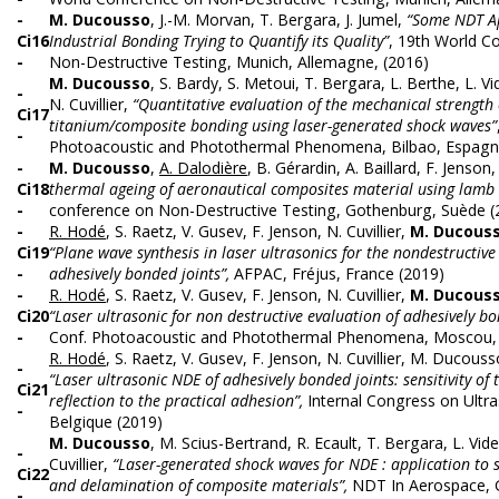
-
M. Ducousso
, J.-M. Morvan, T. Bergara, J. Jumel,
“Some NDT A
Ci16
Industrial Bonding Trying to Quantify its Quality”
, 19th World C
-
Non-Destructive Testing, Munich, Allemagne, (2016)
M. Ducousso
, S. Bardy, S. Metoui, T. Bergara, L. Berthe, L. Vi
-
N. Cuvillier,
“Quantitative evaluation of the mechanical strength 
Ci17
titanium/composite bonding using laser-generated shock waves”
-
Photoacoustic and Photothermal Phenomena, Bilbao, Espagn
-
M. Ducousso
,
A. Dalodière
, B. Gérardin, A. Baillard, F. Jenson
Ci18
thermal ageing of aeronautical composites material using lamb
-
conference on Non-Destructive Testing, Gothenburg, Suède (
-
R. Hodé
, S. Raetz, V. Gusev, F. Jenson, N. Cuvillier,
M. Ducous
Ci19
“Plane wave synthesis in laser ultrasonics for the nondestructive
-
adhesively bonded joints”,
AFPAC, Fréjus, France (2019)
-
R. Hodé
, S. Raetz, V. Gusev, F. Jenson, N. Cuvillier,
M. Ducous
Ci20
“Laser ultrasonic for non destructive evaluation of adhesively bo
-
Conf. Photoacoustic and Photothermal Phenomena, Moscou, 
R. Hodé
, S. Raetz, V. Gusev, F. Jenson, N. Cuvillier, M. Ducouss
-
“Laser ultrasonic NDE of adhesively bonded joints: sensitivity of t
Ci21
reflection to the practical adhesion”,
Internal Congress on Ultra
-
Belgique (2019)
M. Ducousso
, M. Scius-Bertrand, R. Ecault, T. Bergara, L. Vid
-
Cuvillier,
“Laser-generated shock waves for NDE : application to 
Ci22
and delamination of composite materials”,
NDT In Aerospace, G
-