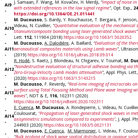
J. Samaan, F. Wang, M. Kovačev, H. Merdji,
“
Impact of noise i
Ai9
with extended references in the low signal regime
”
, Opt. Exp.,
2
-
https://doi.org/10.1364/OE.21.011441
M. Ducousso
, S. Bardy, Y. Rouchausse, T. Bergara, F. Jenson, 
-
Videau, N. Cuvillier,
“
Quantitative evaluation of the mechanical s
Ai
10
titanium/composite bonding using laser-generated shock waves
”
-
Lett.
112
, 111904 (2018)
https://doi.org/10.1063/1.5020352
-
M. Ducousso
,
A. Dalodière
, A. Baillard,
“
Evaluation of the ther
Ai11
aeronautical composites materials using Lamb waves
”
, Ultrason
-
(2019)
https://doi.org/10.1016/j.ultras.2018.09.014
R. Hodé
, S. Raetz, J. Blondeau, N. Chigarev, V. Tournat,
M. Du
-
“
Nondestructive evaluation of structural adhesive bonding via th
Ai12
Zero-Group-Velocity Lamb modes attenuation
”
, Appl. Phys. Lett
-
(2020)
https://doi.org/10.1063/1.5143215
M. Ducousso
, F. Reverdy,
“
Real-time imaging of microcraks on
-
surface using Total Focusing Method and Plane wave Imaging wi
Ai
13
waves
”
, NDT & E,
116
, 102311 (2020)
-
https://doi.org/10.1016/j.ndteint.2020.102311
E. Cuenca
,
M. Ducousso
, A. Rondepierre, L. Videau, N. Cuvillie
-
Coulouvrat,
“Propagation of laser-generated shock waves in met
Ai14
axisymmetric simulations compared to experiments”
, J. Appl. P
-
244903 (2020)
https://doi.org/10.1063/5.0021131
M. Ducousso
,
E. Cuenca
,
M. Marmonier
, L. Videau, F. Coulou
-
“
Bulk probing of shock wave spatial distribution in opaque solid