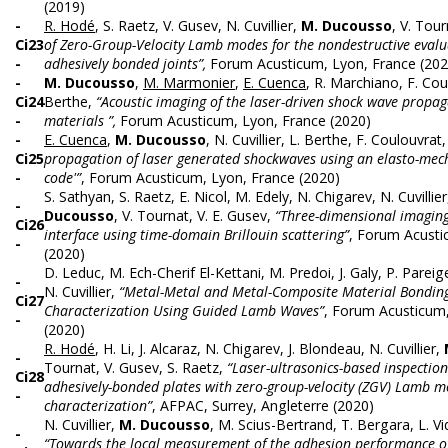
(2019)
-
R. Hodé
, S. Raetz, V. Gusev, N. Cuvillier,
M. Ducousso
, V. Tou
Ci23
of Zero-Group-Velocity Lamb modes for the nondestructive evalu
-
adhesively bonded joints”,
Forum Acusticum, Lyon, France (202
-
M. Ducousso
,
M. Marmonier
,
E. Cuenca
, R. Marchiano, F. Cou
Ci24
Berthe,
“Acoustic imaging of the laser-driven shock wave propag
-
materials ”,
Forum Acusticum, Lyon, France (2020)
-
E. Cuenca
,
M. Ducousso
, N. Cuvillier, L. Berthe, F. Coulouvrat
Ci25
propagation of laser generated shockwaves using an elasto-mech
-
code'”
, Forum Acusticum, Lyon, France (2020)
S. Sathyan, S. Raetz, E. Nicol, M. Edely, N. Chigarev, N. Cuvillie
-
Ducousso
, V. Tournat, V. E. Gusev,
“Three-dimensional imaging
Ci26
interface using time-domain Brillouin scattering”
, Forum Acusti
-
(2020)
D. Leduc, M. Ech-Cherif El-Kettani, M. Predoi, J. Galy, P. Pareig
-
N. Cuvillier,
“Metal-Metal and Metal-Composite Material Bondin
Ci27
Characterization Using Guided Lamb Waves”
, Forum Acusticum
-
(2020)
R. Hodé
, H. Li, J. Alcaraz, N. Chigarev, J. Blondeau, N. Cuvillier,
-
Tournat, V. Gusev, S. Raetz,
“Laser-ultrasonics-based inspection
Ci28
adhesively-bonded plates with zero-group-velocity (ZGV) Lamb 
-
characterization”
, AFPAC, Surrey, Angleterre (2020)
N. Cuvillier,
M. Ducousso
, M. Scius-Bertrand, T. Bergara, L. Vi
-
“Towards the local measurement of the adhesion performance of