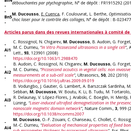
Bn4
débouchantes par ptychographie
, N° de dépôt : FR1915292 (20
-
-
M. Ducousso
,
E. Cuenca
, F. Coulouvrat, L. Berthe,
Optimisatio
Bn5
choc laser pour le contrôle des collages,
N° de dépôt : B-023477
-
Articles parus dans des revues internationales à comité de
C. Rossignol, N. Chigarev,
M. Ducousso
, B. Audoin, G. Forget
-
M. C. Durrieu,
“
In Vitro Picosecond ultrasonics in a single cell
”
, 
Ai1
Lett.,
93
, 123901 (2008)
-
https://doi.org/10.1063/1.2988470
B. Audoin, C. Rossignol, N. Chigarev,
M. Ducousso
, G. Forget
-
M. C. Durrieu,
“
Picosecond acoutics in vegetal cells: non invasive 
Ai2
measurements at a sub-cell scale
”
, Ultrasonics,
50
, 202 (2010)
-
https://doi.org/10.1016/j.ultras.2009.09.019
B. Vodungbo, J. Gautier, G. Lambert, A. Barszczak Sardinha, M
Sebban,
M. Ducousso
, W. Boutu, K. Li, B. Tudu, M. Tortarolo
-
R. Delaunay, V. López-Flores, J. Arabski, C. Boeglin, H. Merdji, P
Ai3
Lüning,
“
Laser-induced ultrafast demagnetization in the presenc
-
nanoscale magnetic domain network
”
, Nature Comm.,
3
, 999 (
https://doi.org/10.1038/ncomms2007
M. Ducousso
, O.-F. Zouani, C. Chanseau, C. Chollet, C. Rossi
-
M.-C. Durrieu,
“
Evaluation of mechanical properties of fixed bone
Ai4
sub-micrometer thickness by picosecond ultrasonics
”
, Eur. Phys.