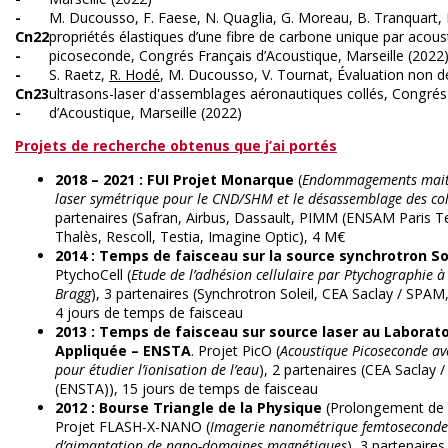
-
M. Ducousso, F. Faese, N. Quaglia, G. Moreau, B. Tranquart, 
Cn22
propriétés élastiques d’une fibre de carbone unique par acous
-
picoseconde, Congrés Français d’Acoustique, Marseille (2022
-
S. Raetz,
R. Hodé
, M. Ducousso, V. Tournat, Évaluation non de
Cn23
ultrasons-laser d'assemblages aéronautiques collés, Congrés
-
d’Acoustique, Marseille (2022)
Projets de recherche obtenus que j’ai portés
2018 – 2021 : FUI
Projet Monarque
(
Endommagements maitr
laser symétrique pour le CND/SHM et le désassemblage des co
partenaires (Safran, Airbus, Dassault, PIMM (ENSAM Paris 
Thalès, Rescoll, Testia, Imagine Optic), 4 M€
2014 : Temps de faisceau sur la source synchrotron Sol
PtychoCell (
Etude de l’adhésion cellulaire par Ptychographie à 
Bragg
), 3 partenaires (Synchrotron Soleil, CEA Saclay / SPAM, 
4 jours de temps de faisceau
2013 : Temps de faisceau sur source laser au Laborato
Appliquée – ENSTA
. Projet PicO (
Acoustique Picoseconde a
pour étudier l’ionisation de l’eau
), 2 partenaires (CEA Saclay
(ENSTA)), 15 jours de temps de faisceau
2012 : Bourse Triangle de la Physique
(Prolongement de p
Projet FLASH-X-NANO (
Imagerie nanométrique femtoseconde
d’aimantation de nano-domaines magnétiques
), 3 partenaires