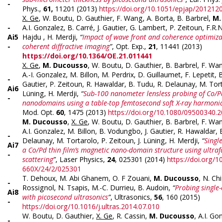
-
Phys.,
61,
11201 (2013)
https://doi.org/10.1051/epjap/201212
X. Ge
, W. Boutu, D. Gauthier, F. Wang, A. Borta, B. Barbrel,
M.
-
A.I. Gonzalez, B. Carré, J. Gautier, G. Lambert, P. Zeitoun, F.R.N
Ai
5
Hajdu , H. Merdji,
“
Impact of wave front and coherence optimiza
-
coherent diffractive imaging
”
, Opt. Exp.,
21
, 11441 (2013)
https://doi.org/10.1364/OE.21.011441
X. Ge
,
M. Ducousso
, W. Boutu, D. Gauthier, B. Barbrel, F. Wa
A.-I. Gonzalez, M. Billon, M. Perdrix, D. Guillaumet, F. Lepetit,
-
Gautier, P. Zeitoun, R. Hawaldar, B. Tudu, R. Delaunay, M. Tort
Ai6
Lüning, H. Merdji,
“
Sub-100 nanometer lensless probing of Co/
-
nanodomains using a table-top femtosecond soft X-ray harmoni
Mod. Opt.
60
, 1475 (2013)
https://doi.org/10.1080/09500340.
M. Ducousso
,
X. Ge
, W. Boutu, D. Gauthier, B. Barbrel, F. Wa
A.I. Gonzalez, M. Billon, B. Vodungbo, J. Gautier, R. Hawaldar, 
-
Delaunay, M. Tortarolo, P. Zeitoun, J. Lüning, H. Merdji,
“
Single
Ai7
a Co/Pd thin film’s magnetic nano-domain structure using ultraf
-
scattering
”
, Laser Physics,
24
, 025301 (2014)
https://doi.org/
660X/24/2/025301
T. Dehoux, M. Abi Ghanem, O. F Zouani,
M. Ducousso
, N. Ch
-
Rossignol, N. Tsapis, M.-C. Durrieu, B. Audoin,
“
Probing single-
Ai8
with picosecond ultrasonics
”
, Ultrasonics,
56
, 160 (2015)
-
https://doi.org/10.1016/j.ultras.2014.07.010
W. Boutu, D. Gauthier,
X. Ge
, R. Cassin,
M. Ducousso
, A.I. Go
-