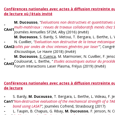
Conférences nationales avec actes à diffusion restreinte o
de lecture où j’étais invité
M. Ducousso
,
“
Evaluations non destructives et quantitatives
-
multi-matériaux : revues de travaux collaboratifs menés chez
CAnI1
Journées Annuelles SF2M, Alby (2016) (invité)
M. Ducousso
, S. Bardy, S. Metoui, T. Bergara, L. Berthe, L. 
-
N. Cuvillier,
“
Evaluation non destructive de la tenue mécaniqu
CAnI2
collés par ondes de choc intenses générées par laser
'”
, Congré
d’Acoustique, Le Havre (2018) (Invité)
M. Ducousso
,
E. Cuenca
, M. Marmonier, N. Cuvillier, F. Jenso
-
Coulouvrat, L. Berthe,
“
Etudes acoustiques autour du procédé
CAnI3
Forum Interactions Laser Plasma, Fréjus (2019) (Invité)
Conférences nationales avec actes à diffusion restreinte o
de lecture
-
S. Bardy,
M. Ducousso
, T. Bergara, L. Berthe, L. Videau, F. Je
Can1
“
Non-destructive evaluation of the mechanical strength of a T
-
bond using LASAT
”
, Journées Cofrend, Strasbourg (2017)
-
L. Taupin, B. Chapuis, G. Ribay,
M. Ducousso
, F. Jenson, N. Cu