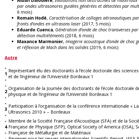
Alban Dalodière
,
Evaluations non destructives de matériaux
par ondes ultrasonores guidées générées et détectées par mul
6 mois)
Romain Hodé
,
Caractérisation de collages aéronautiques par
fronts d’ondes en ultrasons laser
(2017, 5 mois)
Eduardo Cuenca
, Génération d’onde de choc transverses par 
détection multiéléments
(2018, 6 mois)
Maxance Marmonier
,
Imagerie acoustique d’onde de choc g
et réflexion de Mach dans les solides
(2019, 6 mois)
Autre
-
Représentant élu des doctorants à l’école doctorale des science
1
et de l’ingénieur de l’Université Bordeaux 1
-
-
Organisation de la Journée des doctorants de l’école doctorale d
2
physique et de l’ingénieur de l’Université Bordeaux 1
-
-
Participation à l’organisation de la conférence internationale « L
3
Ultrasonics 2010 » – Bordeaux
-
-
Membre de la Société Française d’Acoustique (SFA) et de la Soci
4
Française de Physique (SFP), Optical Society of America (OSA), S
-
Française de Métallurgie et de Matériaux
-
Reviewer pour les revues internationales Scientific Report, JASA-EL