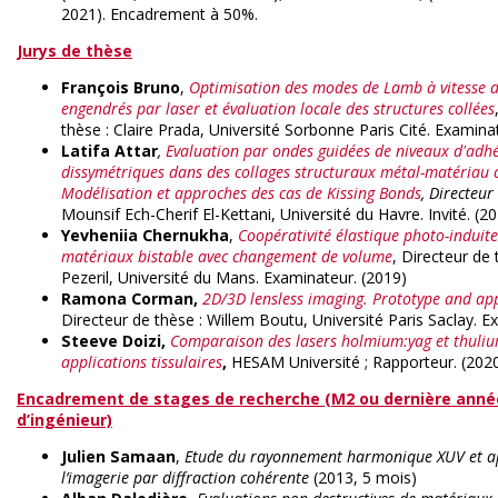
2021). Encadrement à 50%.
Jurys de thèse
François Bruno
,
Optimisation des modes de Lamb à vitesse d
engendrés par laser et évaluation locale des structures collées
thèse : Claire Prada, Université Sorbonne Paris Cité. Examina
Latifa Attar
,
Evaluation par ondes guidées de niveaux d'adh
dissymétriques dans des collages structuraux métal-matériau 
Modélisation et approches des cas de Kissing Bonds
, Directeur
Mounsif Ech-Cherif El-Kettani, Université du Havre. Invité. (2
Yevheniia Chernukha
,
Coopérativité élastique photo-induit
matériaux bistable avec changement de volume
, Directeur de
Pezeril, Université du Mans. Examinateur. (2019)
Ramona Corman,
2D/3D lensless imaging. Prototype and app
Directeur de thèse : Willem Boutu, Université Paris Saclay. E
Steeve Doizi,
Comparaison des lasers holmium:yag et thulium
applications tissulaires
,
HESAM Université ;
Rapporteur. (202
Encadrement de stages de recherche (M2 ou dernière anné
d’ingénieur)
Julien Samaan
,
Etude du rayonnement harmonique XUV et ap
l’imagerie par diffraction cohérente
(2013, 5 mois)