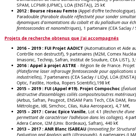
SPAM, LCPMR (UPMC), LOA (ENSTA)), 25 k€
2012 : Bourse réseau Femto
(Appel d’offre technologique).
Paradouble (
Parabole double réflectivité pour sonder simulta
dynamiques d'aimantations du cobalt et du palladium aux éch
femtosecondes et nanométriques
), 1 partenaire (CEA Saclay /
Projets de recherche obtenus que j’ai accompagnés
2016 – 2019 : FUI Projet AADICT
(Automatisation et Aide a
Contrôle non destructif), 9 partenaires (M2M, Comex Nucléa
Imasonic, Technip, Safran, Institut de Soudure, CEA LIST), 3
2016 : Appel à projet ASTRE
- Région Ile de France. Proje
(
Plateforme laser infrarouge femtoseconde pour applications sc
industrielles)
, 7 partenaires (CEA Saclay / LIDyl, LOA (ENSTA
Optic, Fastlite, Horiba, Ropers Scientific),198 k€
2015 – 2019 : FUI (Appel #19). Projet Compochoc
(
Évalua
destructive d’assemblages collés composites/autres matériaux
(Airbus, Safran, Peugeot, ENSAM Paris Tech, CEA DAM, Resc
Métrologie, Idil, Simchoc, Cilas, Kuka Aerospace), 4,7 M€,
2015 – 2017 : Corac Epice Vanille
, Lot 4.1 (
Recherche d’une
permettant de caractériser l’adhésion dans les collages
). 4 par
Adera Canoe, I2M (Univ. Bordeaux), Safran), 440 k€
2013 – 2017 : ANR Blanc ISABEAU
(
Innovating for Structura
Evaluation and Analysis with Ultrasounds
), 6 partenaires (LM