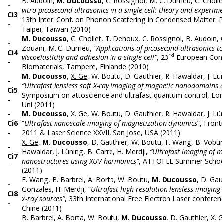
B. Audoin,
M. Ducousso
, C. Rossignol, M. C. Durrieu, C. Choll
-
vitro picosecond ultrasonics in a single cell: theory and experimen
Ci3
13th Inter. Conf. on Phonon Scattering in Condensed Matter:
-
Taipei, Taiwan (2010)
M. Ducousso
, C. Chollet, T. Dehoux, C. Rossignol, B. Audoin,
-
Zouani, M. C. Durrieu,
“Applications of picosecond ultrasonics t
Ci4
rd
viscoelasticity and adhesion in a single cell”
, 23
European Con
-
Biomaterials, Tampere, Finlande (2010)
M. Ducousso
,
X. Ge
, W. Boutu, D. Gauthier, R. Hawaldar, J. Lü
-
“Ultrafast lensless soft X-ray imaging of magnetic nanodomains
Ci5
Symposium on attoscience and ultrafast quantum control, L
-
Uni (2011)
-
M. Ducousso
,
X. Ge
, W. Boutu, D. Gauthier, R. Hawaldar, J. Lü
Ci6
“
Ultrafast nanoscale imaging of magnetization dynamics
”, Front
-
2011 & Laser Science XXVII, San Jose, USA (2011)
X. Ge
,
M. Ducousso
, D. Gauthier, W. Boutu, F. Wang, B. Vobu
-
Hawaldar, J. Lüning, B. Carré, H. Merdji,
“Ultrafast imaging of 
Ci7
nanostructures using XUV harmonics”
, ATTOFEL Summer School
-
(2011)
F. Wang, B. Barbrel, A. Borta, W. Boutu,
M. Ducousso
, D. Gau
-
Gonzales, H. Merdji, “
Ultrafast high-resolution lensless imaging
Ci8
x-ray sources”
, 33th International Free Electron Laser confere
-
Chine (2011)
B. Barbrel, A. Borta, W. Boutu,
M. Ducousso
, D. Gauthier,
X. 
-