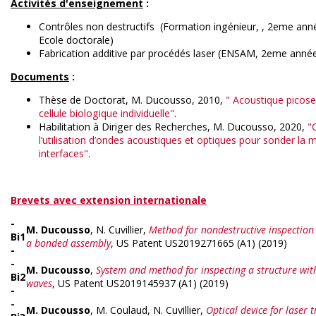
Activités d'enseignement
:
Contrôles non destructifs (Formation ingénieur, , 2eme ann
Ecole doctorale)
Fabrication additive par procédés laser (ENSAM, 2eme anné
Documents
:
Thèse de Doctorat, M. Ducousso, 2010,
" Acoustique picos
cellule biologique individuelle"
.
Habilitation à Diriger des Recherches, M. Ducousso, 2020,
"
l’utilisation d’ondes acoustiques et optiques pour sonder la m
interfaces"
.
Brevets avec extension internationale
-
M. Ducousso
, N. Cuvillier,
Method for nondestructive inspection
Bi1
a bonded assembly
, US Patent US2019271665 (A1) (2019)
-
-
M. Ducousso
,
System and method for inspecting a structure wit
Bi2
waves
, US Patent US2019145937 (A1) (2019)
-
-
M. Ducousso
, M. Coulaud, N. Cuvillier,
Optical device for laser 