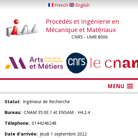
Aller
French
English
au
contenu
Procédés et Ingénierie en
principal
Mécanique et Matériaux
CNRS - UMR 8006
...
...
MENU
Statut
Ingénieur de Recherche
Bureau
CNAM 35.0E.1 et ENSAM - H4.2.4
Télephone
0144246248
Date d'arrivée
Jeudi 1 septembre 2022