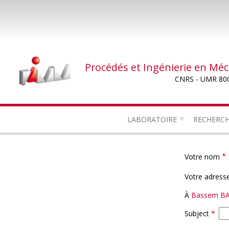
Aller
au
contenu
principal
Procédés et Ingénierie en Mé
CNRS - UMR 80
LABORATOIRE
RECHERC
Votre nom
Votre adresse
À
Bassem B
Subject