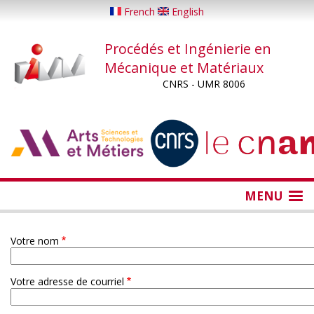
Aller
French
English
au
contenu
Procédés et Ingénierie en
principal
Mécanique et Matériaux
CNRS - UMR 8006
...
...
MENU
Votre nom
Votre adresse de courriel