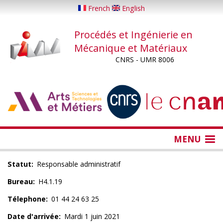
Aller
French
English
au
contenu
Procédés et Ingénierie en
principal
Mécanique et Matériaux
CNRS - UMR 8006
...
...
MENU
Statut
Responsable administratif
Bureau
H4.1.19
Télephone
01 44 24 63 25
Date d'arrivée
Mardi 1 juin 2021