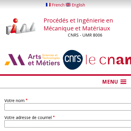
Aller
French
English
au
contenu
Procédés et Ingénierie en
principal
Mécanique et Matériaux
CNRS - UMR 8006
...
...
MENU
Votre nom
Votre adresse de courriel