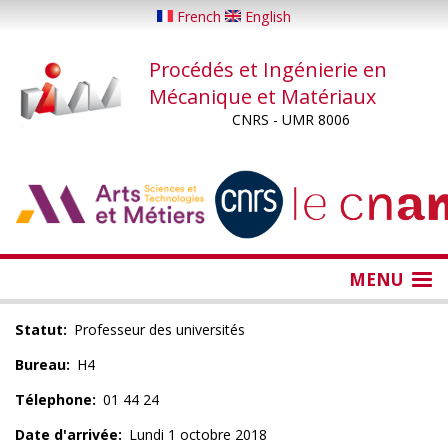
Aller
French
English
au
contenu
Procédés et Ingénierie en
principal
Mécanique et Matériaux
CNRS - UMR 8006
...
...
MENU
Statut
Professeur des universités
Bureau
H4
Télephone
01 44 24
Date d'arrivée
Lundi 1 octobre 2018