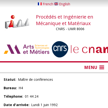
Aller
French
English
au
contenu
Procédés et Ingénierie en
principal
Mécanique et Matériaux
CNRS - UMR 8006
...
...
MENU
Statut
Maître de conférences
Bureau
H4
Télephone
01 44 24
Date d'arrivée
Lundi 1 juin 1992