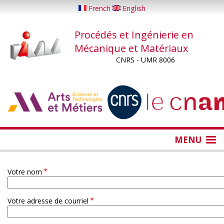
Aller
French
English
au
contenu
Procédés et Ingénierie en
principal
Mécanique et Matériaux
CNRS - UMR 8006
...
...
MENU
Votre nom
Votre adresse de courriel