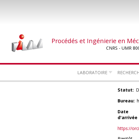
Aller
au
contenu
principal
Procédés et Ingénierie en Mé
CNRS - UMR 80
LABORATOIRE
RECHERC
Statut
D
Bureau
Date
d'arrivée
https://orc
Bientôt ...