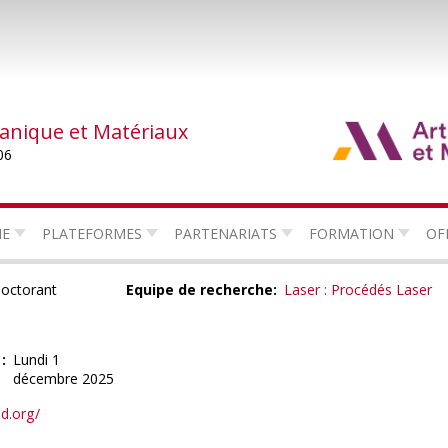
canique et Matériaux
06
HE
PLATEFORMES
PARTENARIATS
FORMATION
OF
octorant
Equipe de recherche
Laser : Procédés Laser
h
Lundi 1
décembre 2025
id.org/