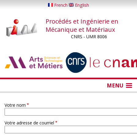
Aller
French
English
au
contenu
Procédés et Ingénierie en
principal
Mécanique et Matériaux
CNRS - UMR 8006
...
...
MENU
Votre nom
Votre adresse de courriel