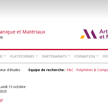
canique et Matériaux
06
HE
PLATEFORMES
PARTENARIATS
FORMATION
OF
ieur d'études
Equipe de recherche
P&C : Polymères & Compo
Lundi 13 octobre
2025
rg/