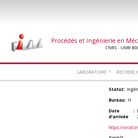
Aller
au
contenu
principal
Procédés et Ingénierie en Mé
CNRS - UMR 80
LABORATOIRE
RECHERC
Statut
Ingén
Bureau
H
Date
d'arrivée
https://orcid.o
Bientôt ...