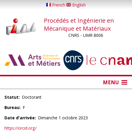
Aller
French
English
au
contenu
Procédés et Ingénierie en
principal
Mécanique et Matériaux
CNRS - UMR 8006
...
...
MENU
Statut
Doctorant
Bureau
F
Date d'arrivée
Dimanche 1 octobre 2023
https://orcid.org/