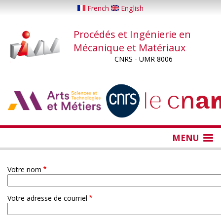
Aller
French
English
au
contenu
Procédés et Ingénierie en
principal
Mécanique et Matériaux
CNRS - UMR 8006
...
...
MENU
Votre nom
Votre adresse de courriel