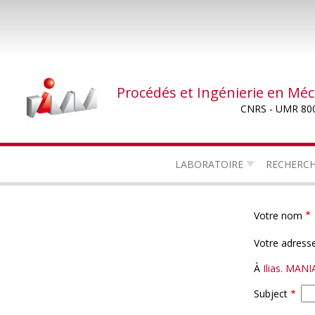
Aller
au
contenu
principal
Procédés et Ingénierie en Mé
CNRS - UMR 80
LABORATOIRE
RECHERC
Votre nom
Votre adresse
À
Ilias. MANI
Subject