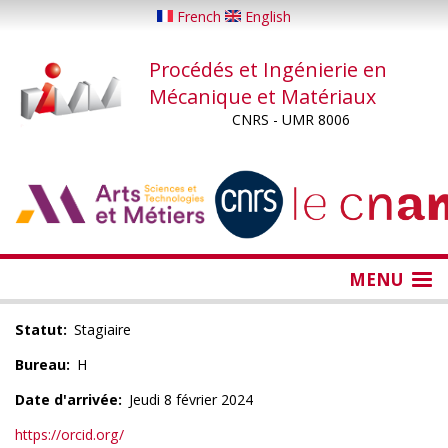
Aller
French
English
au
contenu
Procédés et Ingénierie en
principal
Mécanique et Matériaux
CNRS - UMR 8006
...
...
MENU
Statut
Stagiaire
Bureau
H
Date d'arrivée
Jeudi 8 février 2024
https://orcid.org/