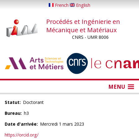
Aller
French
English
au
contenu
Procédés et Ingénierie en
principal
Mécanique et Matériaux
CNRS - UMR 8006
...
...
MENU
Statut
Doctorant
Bureau
h3
Date d'arrivée
Mercredi 1 mars 2023
https://orcid.org/