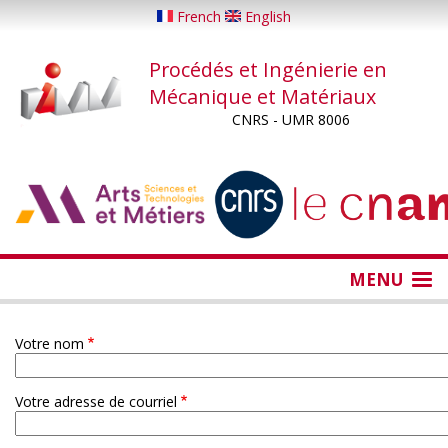
Aller
French
English
au
contenu
Procédés et Ingénierie en
principal
Mécanique et Matériaux
CNRS - UMR 8006
...
...
MENU
Votre nom
Votre adresse de courriel