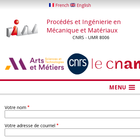
Aller
French
English
au
contenu
Procédés et Ingénierie en
principal
Mécanique et Matériaux
CNRS - UMR 8006
...
...
MENU
Votre nom
Votre adresse de courriel