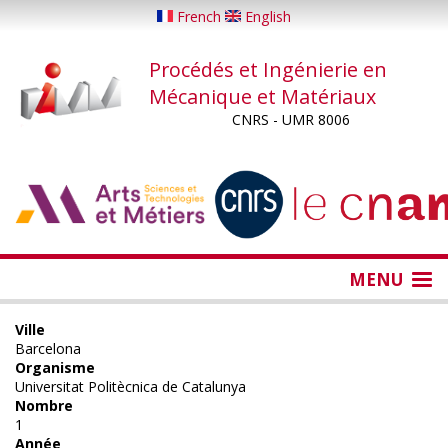
Aller
French
English
au
contenu
Procédés et Ingénierie en
principal
Mécanique et Matériaux
CNRS - UMR 8006
...
...
MENU
Ville
Barcelona
Organisme
Universitat Politècnica de Catalunya
Nombre
1
Année