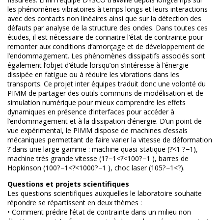
les phénomènes vibratoires à temps longs et leurs interactions
avec des contacts non linéaires ainsi que sur la détection des
défauts par analyse de la structure des ondes. Dans toutes ces
études, il est nécessaire de connaitre l’état de contrainte pour
remonter aux conditions d’amorçage et de développement de
l’endommagement. Les phénomènes dissipatifs associés sont
également l’objet d’étude lorsqu’on s’intéresse à l’énergie
dissipée en fatigue ou à réduire les vibrations dans les
transports. Ce projet inter équipes traduit donc une volonté du
PIMM de partager des outils communs de modélisation et de
simulation numérique pour mieux comprendre les effets
dynamiques en présence d’interfaces pour accéder à
l’endommagement et à la dissipation d’énergie. D’un point de
vue expérimental, le PIMM dispose de machines d’essais
mécaniques permettant de faire varier la vitesse de déformation
?̇ dans une large gamme : machine quasi-statique (?̇<1 ?−1),
machine très grande vitesse (1?−1<?̇<100?−1 ), barres de
Hopkinson (100?−1<?̇<1000?−1 ), choc laser (105?−1<?̇).
Questions et projets scientifiques
Les questions scientifiques auxquelles le laboratoire souhaite
répondre se répartissent en deux thèmes :
• Comment prédire l’état de contrainte dans un milieu non