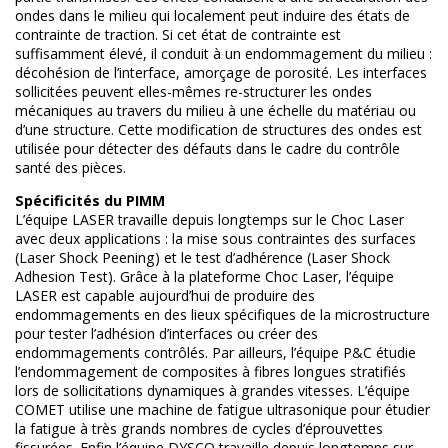
ondes dans le milieu qui localement peut induire des états de
contrainte de traction. Si cet état de contrainte est
suffisamment élevé, il conduit à un endommagement du milieu :
décohésion de l’interface, amorçage de porosité. Les interfaces
sollicitées peuvent elles-mêmes re-structurer les ondes
mécaniques au travers du milieu à une échelle du matériau ou
d’une structure. Cette modification de structures des ondes est
utilisée pour détecter des défauts dans le cadre du contrôle
santé des pièces.
Spécificités du PIMM
L’équipe LASER travaille depuis longtemps sur le Choc Laser
avec deux applications : la mise sous contraintes des surfaces
(Laser Shock Peening) et le test d’adhérence (Laser Shock
Adhesion Test). Grâce à la plateforme Choc Laser, l’équipe
LASER est capable aujourd’hui de produire des
endommagements en des lieux spécifiques de la microstructure
pour tester l’adhésion d’interfaces ou créer des
endommagements contrôlés. Par ailleurs, l’équipe P&C étudie
l’endommagement de composites à fibres longues stratifiés
lors de sollicitations dynamiques à grandes vitesses. L’équipe
COMET utilise une machine de fatigue ultrasonique pour étudier
la fatigue à très grands nombres de cycles d’éprouvettes
fissurées. Enfin l’équipe DYSCO travaille depuis longtemps sur