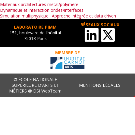
Matériaux architecturés métal/polymère
Dynamique et interaction ondes/interfaces
Simulation multiphysique : Approche intégrée et data driven
RÉSEAUX SOCIAUX
LABORATOIRE PIMM
151, boulevard de l'hôpital
75013 Paris
MEMBRE DE
© ÉCOLE NATIONALE
SUPÉRIEURE D'ARTS ET
MENTIONS LÉGALES
MÉTIERS @ DSI WebTeam