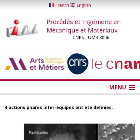
Aller
French
English
au
contenu
Procédés et Ingénierie en
principal
Mécanique et Matériaux
CNRS - UMR 8006
...
...
MENU
4 actions phares inter-équipes ont été définies.