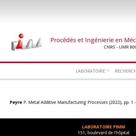
Aller
au
contenu
principal
Procédés et Ingénierie en Mé
CNRS - UMR 80
LABORATOIRE
RECHERC
Peyre
P. Metal Additive Manufacturing Processes (2022), pp. 1 
LABORATOIRE PIMM
151, boulevard de l'hôpital