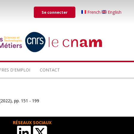
Menu
French
English
Se connecter
du
compte
de
...
...
l'utilisateur
FRES D'EMPLOI
CONTACT
(2022), pp. 151 - 199
RÉSEAUX SOCIAUX