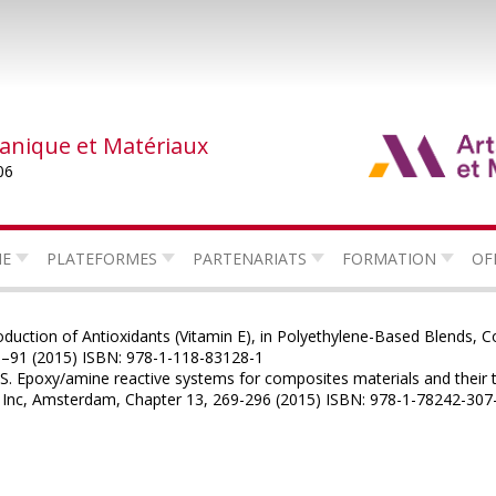
canique et Matériaux
06
HE
PLATEFORMES
PARTENARIATS
FORMATION
OF
ntroduction of Antioxidants (Vitamin E), in Polyethylene-Based Blends
41–91 (2015) ISBN: 978-1-118-83128-1
 S. Epoxy/amine reactive systems for composites materials and their
r Inc, Amsterdam, Chapter 13, 269-296 (2015) ISBN: 978-1-78242-30