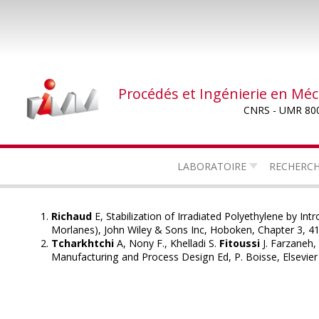
Aller
au
contenu
principal
Procédés et Ingénierie en Mé
CNRS - UMR 80
LABORATOIRE
RECHERC
Richaud
E, Stabilization of Irradiated Polyethylene by I
Morlanes), John Wiley & Sons Inc, Hoboken, Chapter 3, 
Tcharkhtchi
A, Nony F., Khelladi S.
Fitoussi
J. Farzaneh,
Manufacturing and Process Design Ed, P. Boisse, Elsevie