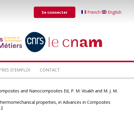
Menu
French
English
Se connecter
du
compte
de
...
...
l'utilisateur
FRES D'EMPLOI
CONTACT
, Composites and Nanocomposites Ed, P. M. Visakh and M. J. M.
 thermomechanical properties, in Advances in Composites
7-2