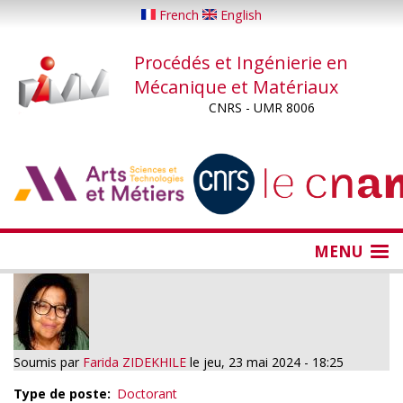
Aller
French
English
au
contenu
Procédés et Ingénierie en
principal
Mécanique et Matériaux
CNRS - UMR 8006
...
...
MENU
Soumis par
Farida ZIDEKHILE
le
jeu, 23 mai 2024 - 18:25
Type de poste
Doctorant