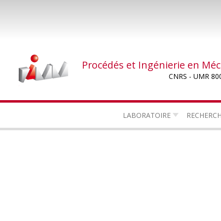
Aller
au
contenu
principal
Procédés et Ingénierie en Mé
CNRS - UMR 80
LABORATOIRE
RECHERC