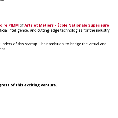
toire PIMM
of
A
rts et Métiers - École Nationale Supérieure
tificial intelligence, and cutting-edge technologies for the industry
ders of this startup. Their ambition: to bridge the virtual and
ons.
ress of this exciting venture.