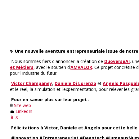
✨ Une nouvelle aventure entrepreneuriale issue de notre l
Nous sommes fiers d'annoncer la création de
DuoverseAI
, un
et Métiers
,
avec le soutien d’
AMVALOR
.
Ce projet concrétise d
pour l'industrie du futur.
Victor Champaney
,
Daniele Di Lorenzo
et
Angelo Pasqual
et le réel, la simulation et l’expérimentation, pour relever les 
Pour en savoir plus sur leur projet :
🌐
Site web
💼
LinkedIn
📱 X
Félicitations à Victor, Daniele et Angelo pour cette bel
#Innovation
#Entrepreneuriat
#Deeptech
#JumeauxNum