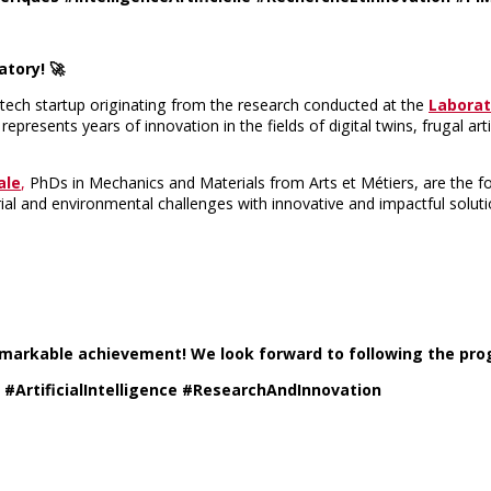
tory! 🚀
ech startup originating from the research conducted at the
Labora
 represents years of innovation in the fields of digital twins, frugal ar
ale
,
PhDs in Mechanics and Materials from Arts et Métiers, are the foun
rial and environmental challenges with innovative and impactful soluti
emarkable achievement! We look forward to following the prog
#ArtificialIntelligence #ResearchAndInnovation