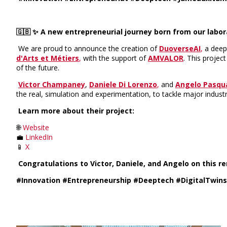
🇬🇧
✨ A new entrepreneurial journey born from our labora
We are proud to announce the creation of
DuoverseAI
,
a deept
d'Arts et Métiers
,
with the support of
AMVALOR
. This project
of the future.
Victor Champaney
,
Daniele Di Lorenzo
,
and
Angelo Pasqu
the real, simulation and experimentation, to tackle major indust
Learn more about their project:
🌐
Website
💼
LinkedIn
📱
X
Congratulations to Victor, Daniele, and Angelo on this r
#Innovation #Entrepreneurship #Deeptech #DigitalTwins 